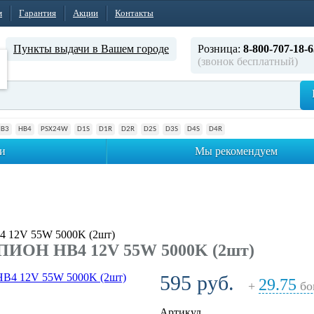
м
Гарантия
Акции
Контакты
Пункты выдачи в Вашем городе
Розница:
8-800-707-18-6
(звонок бесплатный)
HB3
HB4
PSX24W
D1S
D1R
D2R
D2S
D3S
D4S
D4R
и
Мы рекомендуем
 12V 55W 5000K (2шт)
ИОН HB4 12V 55W 5000K (2шт)
595 руб.
29.75
+
бо
Артикул