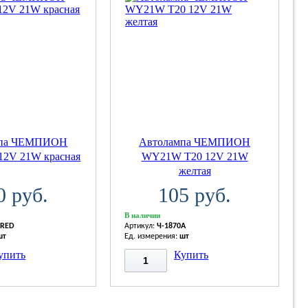
мпа ЧЕМПИОН
Автолампа ЧЕМПИОН
12V 21W красная
WY21W T20 12V 21W
желтая
0 руб.
105 руб.
В наличии
 RED
Артикул:
Ч-1870A
шт
Ед. измерения:
шт
упить
Купить