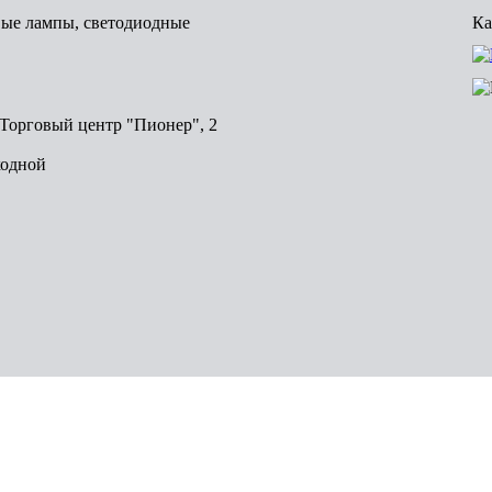
вые лампы, светодиодные
Ка
, Торговый центр "Пионер", 2
ходной