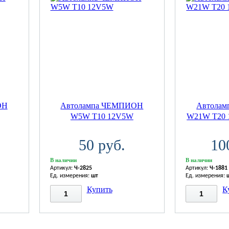
ОН
Автолампа ЧЕМПИОН
Автола
W5W T10 12V5W
W21W T20 
50 руб.
10
В наличии
В наличии
Артикул:
Ч-2825
Артикул:
Ч-1881
Ед. измерения:
шт
Ед. измерения:
Купить
К