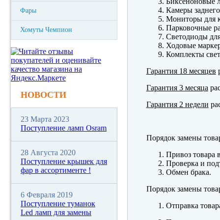
Биксеноновые 
Камеры заднего
Фары
Мониторы для к
Парковочные р
Хомуты Чемпион
Светодиоды для
Ходовые марк
Комплекты свет
Гарантия 18 месяцев
р
Гарантия 3 месяца
рас
НОВОСТИ
Гарантия 2 недели
рас
23 Марта 2023
Поступление ламп Osram
Порядок замены това
28 Августа 2020
Привоз товара 
Поступление крышек для
Проверка и под
фар в ассортименте !
Обмен брака.
Порядок замены това
6 Февраля 2019
Поступление туманок
Отправка товар
Led ламп для замены