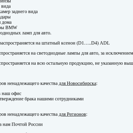
линзы
 вида
амер заднего вида
адары
 дома
еры BMW
одиодных ламп для авто.
аспространяется на штатный ксенон (D1…..D4) ADL
пространяется на светодиодные лампы для авто, за исключение
пространяется на всю остальную продукцию, не указанную выш
ров ненадлежащего качества
для Новосибирска
:
в наш офис
тверждение брака нашими сотрудниками
ров ненадлежащего качества
для Регионов
:
а нам Почтой России