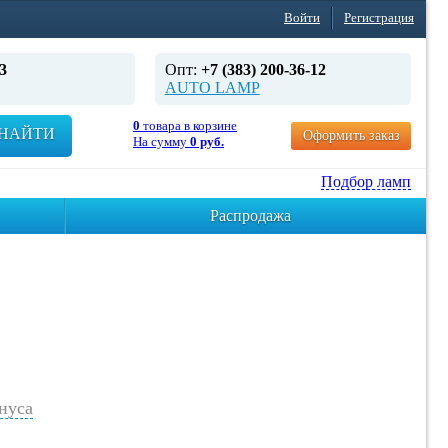
Войти
Регистрация
3
Опт:
+7 (383) 200-36-12
AUTO LAMP
0
товара в корзине
НАЙТИ
Оформить заказ
На сумму
0 руб.
Подбор ламп
Распродажа
нуса