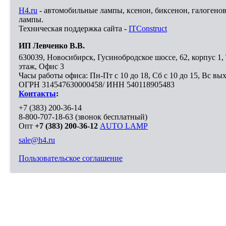
H4.ru
- автомобильные лампы, ксенон, биксенон, галогено
лампы.
Техническая поддержка сайта -
ITConstruct
ИП Левченко В.В.
630039
,
Новосибирск
,
Гусинобродское шоссе, 62, корпус 1
этаж, Офис 3
Часы работы офиса: Пн-Пт с 10 до 18, Сб с 10 до 15, Вс вы
ОГРН 314547630000458/ ИНН 540118905483
Контакты
:
+7 (383) 200-36-14
8-800-707-18-63
(звонок бесплатный)
Опт
+7 (383) 200-36-12
AUTO LAMP
sale@h4.ru
Пользовательское соглашение
Выберите город, в который необходимо доставить покупку