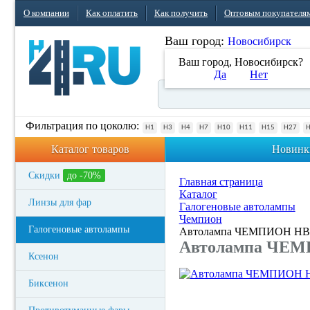
О компании
Как оплатить
Как получить
Оптовым покупателя
Ваш город:
Новосибирск
Ваш город, Новосибирск?
Да
Нет
Фильтрация по цоколю:
H1
H3
H4
H7
H10
H11
H15
H27
Каталог товаров
Новинк
Скидки
до -70%
Главная страница
Каталог
Линзы для фар
Галогеновые автолампы
Чемпион
Галогеновые автолампы
Автолампа ЧЕМПИОН HB4
Автолампа ЧЕМП
Ксенон
Биксенон