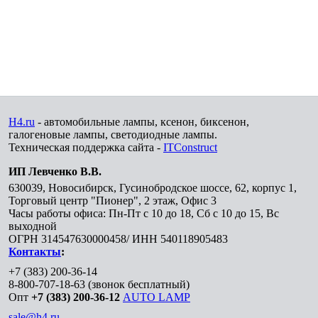
H4.ru
- автомобильные лампы, ксенон, биксенон,
галогеновые лампы, светодиодные лампы.
Техническая поддержка сайта -
ITConstruct
ИП Левченко В.В.
630039
,
Новосибирск
,
Гусинобродское шоссе, 62, корпус 1,
Торговый центр "Пионер", 2 этаж, Офис 3
Часы работы офиса: Пн-Пт с 10 до 18, Сб с 10 до 15, Вс
выходной
ОГРН 314547630000458/ ИНН 540118905483
Контакты
:
+7 (383) 200-36-14
8-800-707-18-63
(звонок бесплатный)
Опт
+7 (383) 200-36-12
AUTO LAMP
sale@h4.ru