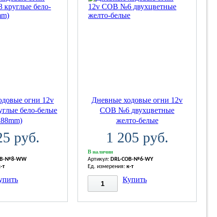
одовые огни 12v
Дневные ходовые огни 12v
глые бело-белые
COB №6 двухцветные
d88mm)
желто-белые
25 руб.
1 205 руб.
В наличии
OB-№8-WW
Артикул:
DRL-COB-№6-WY
к-т
Ед. измерения:
к-т
упить
Купить