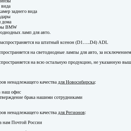
линзы
 вида
амер заднего вида
адары
 дома
еры BMW
одиодных ламп для авто.
аспространяется на штатный ксенон (D1…..D4) ADL
пространяется на светодиодные лампы для авто, за исключение
пространяется на всю остальную продукцию, не указанную выш
ров ненадлежащего качества
для Новосибирска
:
в наш офис
тверждение брака нашими сотрудниками
ров ненадлежащего качества
для Регионов
:
а нам Почтой России