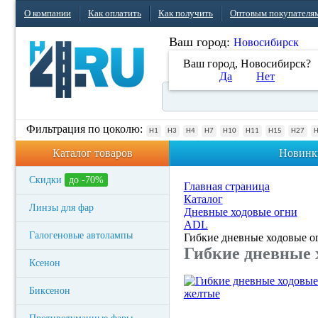
О компании
Как оплатить
Как получить
Оптовым покупателя
Ваш город:
Новосибирск
Ваш город, Новосибирск?
Да
Нет
Фильтрация по цоколю:
H1
H3
H4
H7
H10
H11
H15
H27
Каталог товаров
Новинк
Скидки
до -70%
Главная страница
Каталог
Линзы для фар
Дневные ходовые огни
ADL
Галогеновые автолампы
Гибкие дневные ходовые ог
Гибкие дневные 
Ксенон
Биксенон