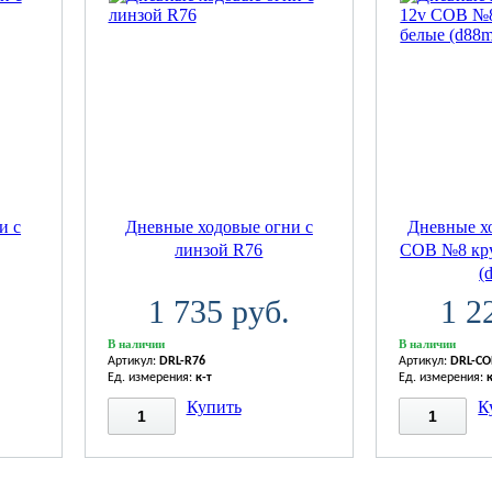
и с
Дневные ходовые огни с
Дневные х
линзой R76
COB №8 кру
(
1 735 руб.
1 2
В наличии
В наличии
Артикул:
DRL-R76
Артикул:
DRL-C
Ед. измерения:
к-т
Ед. измерения:
Купить
К