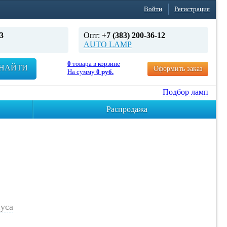
Войти
Регистрация
3
Опт:
+7 (383) 200-36-12
AUTO LAMP
0
товара в корзине
НАЙТИ
Оформить заказ
На сумму
0 руб.
Подбор ламп
Распродажа
уса