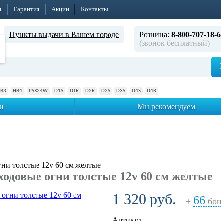
м
Гарантия
Акции
Контакты
Пункты выдачи в Вашем городе
Розница:
8-800-707-18-6
(звонок бесплатный)
HB3
HB4
PSX24W
D1S
D1R
D2R
D2S
D3S
D4S
D4R
и
Мы рекомендуем
ни толстые 12v 60 см желтые
ходовые огни толстые 12v 60 см желтые
1 320 руб.
66
+
бон
Артикул