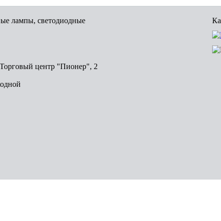
вые лампы, светодиодные
Ка
, Торговый центр "Пионер", 2
ходной