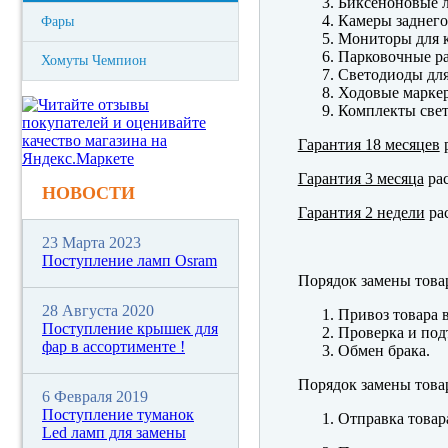
Биксеноновые 
Камеры заднего
Фары
Мониторы для к
Парковочные р
Хомуты Чемпион
Светодиоды для
Ходовые марк
Комплекты свет
Гарантия 18 месяцев
р
Гарантия 3 месяца
рас
НОВОСТИ
Гарантия 2 недели
рас
23 Марта 2023
Поступление ламп Osram
Порядок замены това
28 Августа 2020
Привоз товара 
Поступление крышек для
Проверка и под
фар в ассортименте !
Обмен брака.
Порядок замены това
6 Февраля 2019
Поступление туманок
Отправка товар
Led ламп для замены