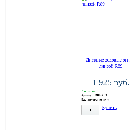
Дневные ходовые огн
линзой R89
1 925 руб.
В наличии
Артикул:
DRL-R89
Ед. измерения:
к-т
Купить