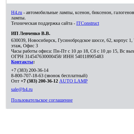
H4.ru
- автомобильные лампы, ксенон, биксенон, галогено
лампы.
Техническая поддержка сайта -
ITConstruct
ИП Левченко В.В.
630039
,
Новосибирск
,
Гусинобродское шоссе, 62, корпус 1
этаж, Офис 3
Часы работы офиса: Пн-Пт с 10 до 18, Сб с 10 до 15, Вс вы
ОГРН 314547630000458/ ИНН 540118905483
Контакты
:
+7 (383) 200-36-14
8-800-707-18-63
(звонок бесплатный)
Опт
+7 (383) 200-36-12
AUTO LAMP
sale@h4.ru
Пользовательское соглашение
Выберите город, в который необходимо доставить покупку