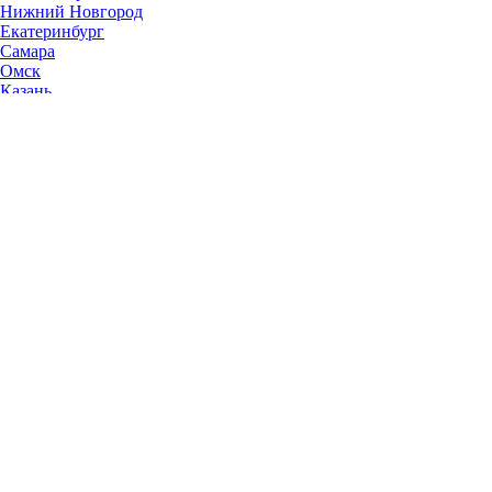
Нижний Новгород
Екатеринбург
Самара
Омск
Казань
Челябинск
Ростов-на-Дону
Уфа
Волгоград
Пермь
Красноярск
Саратов
Воронеж
Тольятти
Краснодар
Ульяновск
Ижевск
Ярославль
Барнаул
Иркутск
Владивосток