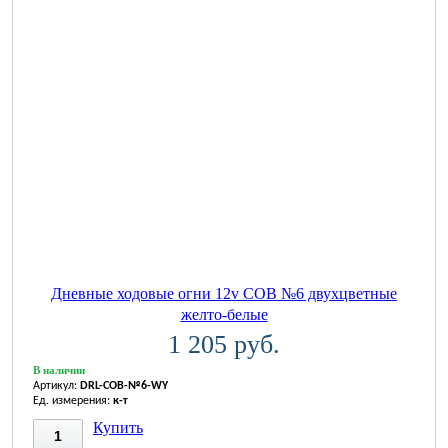
Дневные ходовые огни 12v COB №6 двухцветные
желто-белые
1 205 руб.
В наличии
Артикул:
DRL-COB-№6-WY
Ед. измерения:
к-т
Купить