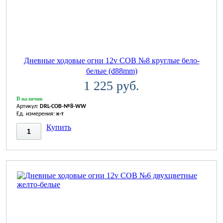
Дневные ходовые огни 12v COB №8 круглые бело-
белые (d88mm)
1 225 руб.
В наличии
Артикул:
DRL-COB-№8-WW
Ед. измерения:
к-т
Купить