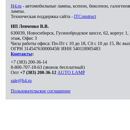
H4.ru
- автомобильные лампы, ксенон, биксенон, галогено
лампы.
Техническая поддержка сайта -
ITConstruct
ИП Левченко В.В.
630039
,
Новосибирск
,
Гусинобродское шоссе, 62, корпус 1
этаж, Офис 3
Часы работы офиса: Пн-Пт с 10 до 18, Сб с 10 до 15, Вс вы
ОГРН 314547630000458/ ИНН 540118905483
Контакты
:
+7 (383) 200-36-14
8-800-707-18-63
(звонок бесплатный)
Опт
+7 (383) 200-36-12
AUTO LAMP
sale@h4.ru
Пользовательское соглашение
Выберите город, в который необходимо доставить покупку