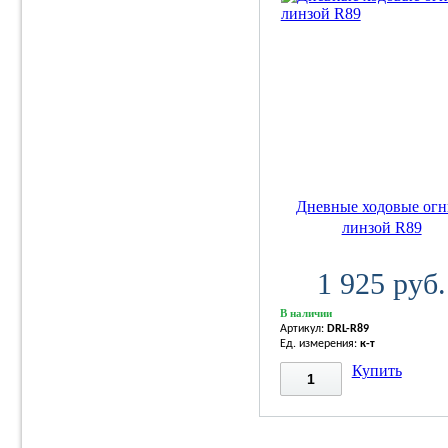
Дневные ходовые огн
линзой R89
1 925 руб.
В наличии
Артикул:
DRL-R89
Ед. измерения:
к-т
Купить