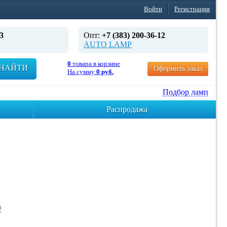
Войти
Регистрация
3
Опт:
+7 (383) 200-36-12
AUTO LAMP
0
товара в корзине
НАЙТИ
Оформить заказ
На сумму
0 руб.
Подбор ламп
Распродажа
а