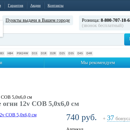
м
Гарантия
Акции
Контакты
Пункты выдачи в Вашем городе
Розница:
8-800-707-18-6
(звонок бесплатный)
HB3
HB4
PSX24W
D1S
D1R
D2R
D2S
D3S
D4S
D4R
и
Мы рекомендуем
 COB 5,0x6,0 см
огни 12v COB 5,0x6,0 см
740 руб.
37
+
бонус
Артикул