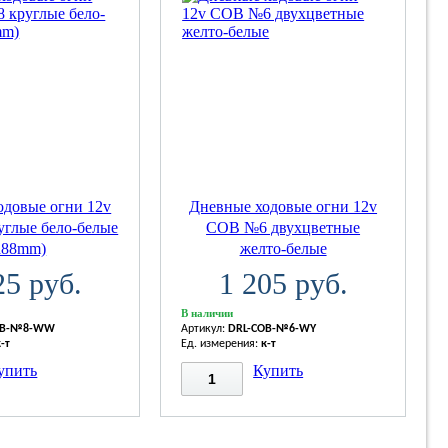
одовые огни 12v
Дневные ходовые огни 12v
глые бело-белые
COB №6 двухцветные
d88mm)
желто-белые
25 руб.
1 205 руб.
В наличии
OB-№8-WW
Артикул:
DRL-COB-№6-WY
к-т
Ед. измерения:
к-т
упить
Купить