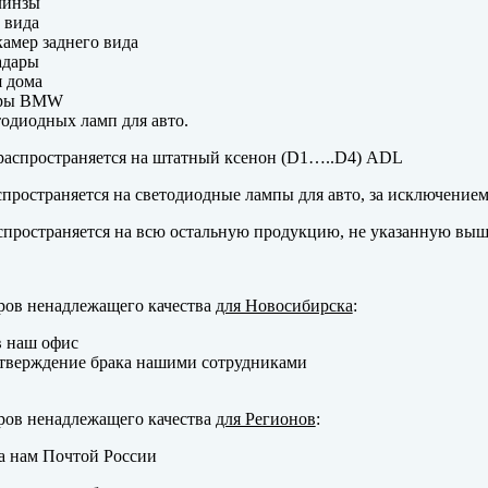
линзы
 вида
амер заднего вида
адары
 дома
еры BMW
одиодных ламп для авто.
аспространяется на штатный ксенон (D1…..D4) ADL
пространяется на светодиодные лампы для авто, за исключение
пространяется на всю остальную продукцию, не указанную выш
ров ненадлежащего качества
для Новосибирска
:
в наш офис
тверждение брака нашими сотрудниками
ров ненадлежащего качества
для Регионов
:
а нам Почтой России