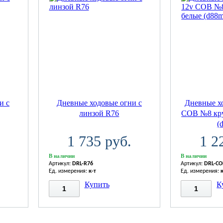
и с
Дневные ходовые огни с
Дневные х
линзой R76
COB №8 кру
(
1 735 руб.
1 2
В наличии
В наличии
Артикул:
DRL-R76
Артикул:
DRL-C
Ед. измерения:
к-т
Ед. измерения:
Купить
К