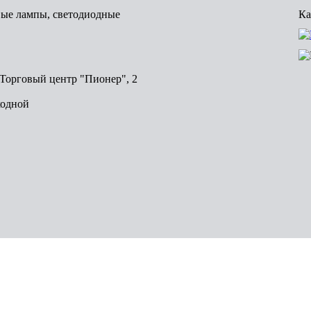
вые лампы, светодиодные
Ка
, Торговый центр "Пионер", 2
ходной