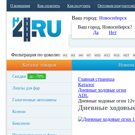
О компании
Как оплатить
Как получить
Оптовым покупателя
Ваш город:
Новосибирск
Ваш город, Новосибирск?
Да
Нет
Фильтрация по цоколю:
H1
H3
H4
H7
H10
H11
H15
H27
Каталог товаров
Новинк
Скидки
до -70%
Главная страница
Каталог
Линзы для фар
Дневные ходовые огни
ADL
Галогеновые автолампы
Дневные ходовые огни 12v
Дневные ходовые 
Ксенон
Биксенон