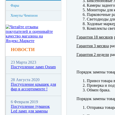
Биксеноновые 
Камеры заднего
Фары
Мониторы для к
Парковочные р
Хомуты Чемпион
Светодиоды для
Ходовые марк
Комплекты свет
Гарантия 18 месяцев
р
Гарантия 3 месяца
рас
НОВОСТИ
Гарантия 2 недели
рас
23 Марта 2023
Поступление ламп Osram
Порядок замены това
28 Августа 2020
Привоз товара 
Поступление крышек для
Проверка и под
фар в ассортименте !
Обмен брака.
Порядок замены това
6 Февраля 2019
Поступление туманок
Отправка товар
Led ламп для замены