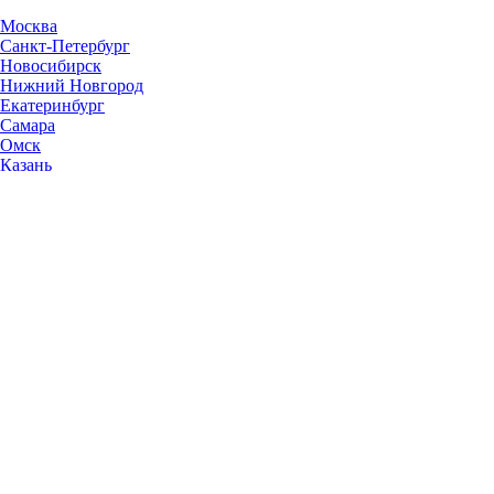
Москва
Санкт-Петербург
Новосибирск
Нижний Новгород
Екатеринбург
Самара
Омск
Казань
Челябинск
Ростов-на-Дону
Уфа
Волгоград
Пермь
Красноярск
Саратов
Воронеж
Тольятти
Краснодар
Ульяновск
Ижевск
Ярославль
Барнаул