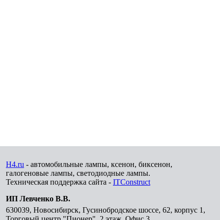
H4.ru
- автомобильные лампы, ксенон, биксенон,
галогеновые лампы, светодиодные лампы.
Техническая поддержка сайта -
ITConstruct
ИП Левченко В.В.
630039
,
Новосибирск
,
Гусинобродское шоссе, 62, корпус 1,
Торговый центр "Пионер", 2 этаж, Офис 3