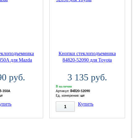
еклоподъемника
Кнопки стеклоподъемника
350A для Mazda
84820-52090 для Toyota
90 руб.
3 135 руб.
В наличии
6-350A
Артикул:
84820-52090
шт
Ед. измерения:
шт
упить
Купить