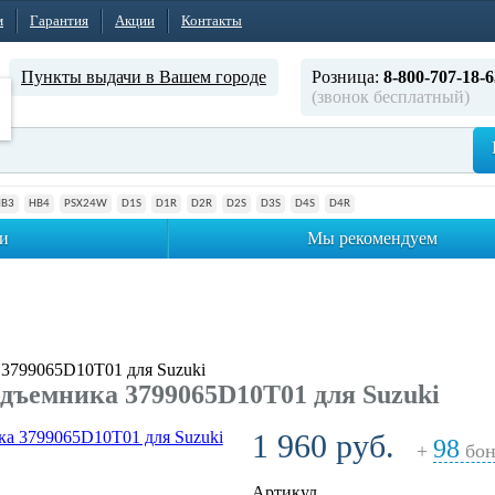
м
Гарантия
Акции
Контакты
Пункты выдачи в Вашем городе
Розница:
8-800-707-18-6
(звонок бесплатный)
HB3
HB4
PSX24W
D1S
D1R
D2R
D2S
D3S
D4S
D4R
и
Мы рекомендуем
3799065D10T01 для Suzuki
дъемника 3799065D10T01 для Suzuki
1 960 руб.
98
+
бон
Артикул