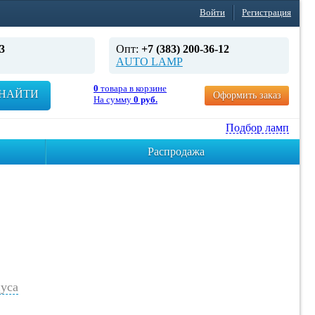
Войти
Регистрация
3
Опт:
+7 (383) 200-36-12
AUTO LAMP
0
товара в корзине
НАЙТИ
Оформить заказ
На сумму
0 руб.
Подбор ламп
Распродажа
уса