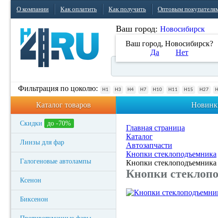
О компании
Как оплатить
Как получить
Оптовым покупателя
Ваш город:
Новосибирск
Ваш город, Новосибирск?
Да
Нет
Фильтрация по цоколю:
H1
H3
H4
H7
H10
H11
H15
H27
Каталог товаров
Новинк
Скидки
до -70%
Главная страница
Каталог
Линзы для фар
Автозапчасти
Кнопки стеклоподъемника
Галогеновые автолампы
Кнопки стеклоподъемника 
Кнопки стеклопо
Ксенон
Биксенон