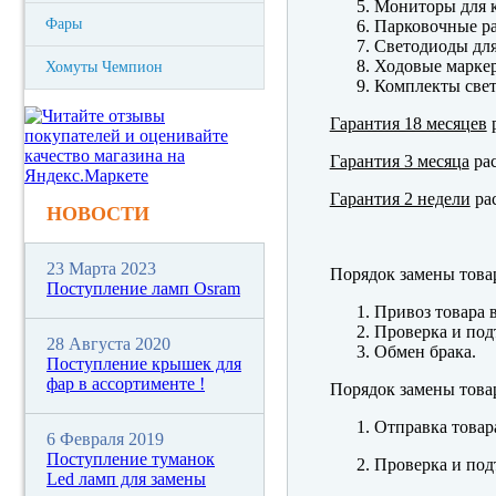
Мониторы для к
Фары
Парковочные р
Светодиоды для
Ходовые марк
Хомуты Чемпион
Комплекты свет
Гарантия 18 месяцев
р
Гарантия 3 месяца
рас
Гарантия 2 недели
рас
НОВОСТИ
23 Марта 2023
Порядок замены това
Поступление ламп Osram
Привоз товара 
Проверка и под
28 Августа 2020
Обмен брака.
Поступление крышек для
фар в ассортименте !
Порядок замены това
Отправка товар
6 Февраля 2019
Поступление туманок
Проверка и под
Led ламп для замены