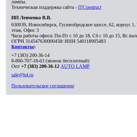
лампы.
Техническая поддержка сайта -
ITConstruct
ИП Левченко В.В.
630039
,
Новосибирск
,
Гусинобродское шоссе, 62, корпус 1
этаж, Офис 3
Часы работы офиса: Пн-Пт с 10 до 18, Сб с 10 до 15, Вс вы
ОГРН 314547630000458/ ИНН 540118905483
Контакты
:
+7 (383) 200-36-14
8-800-707-18-63
(звонок бесплатный)
Опт
+7 (383) 200-36-12
AUTO LAMP
sale@h4.ru
Пользовательское соглашение
Выберите город, в который необходимо доставить покупку
Москва
Санкт-Петербург