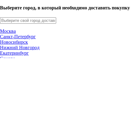
Выберите город, в который необходимо доставить покупку
Москва
Санкт-Петербург
Новосибирск
Нижний Новгород
Екатеринбург
Самара
Омск
Казань
Челябинск
Ростов-на-Дону
Уфа
Волгоград
Пермь
Красноярск
Саратов
Воронеж
Тольятти
Краснодар