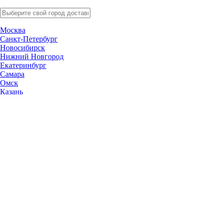
Москва
Санкт-Петербург
Новосибирск
Нижний Новгород
Екатеринбург
Самара
Омск
Казань
Челябинск
Ростов-на-Дону
Уфа
Волгоград
Пермь
Красноярск
Саратов
Воронеж
Тольятти
Краснодар
Ульяновск
Ижевск