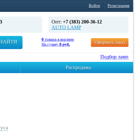
Войти
Регистрация
3
Опт:
+7 (383) 200-36-12
AUTO LAMP
0
товара в корзине
НАЙТИ
Оформить заказ
На сумму
0 руб.
Подбор ламп
Распродажа
уса