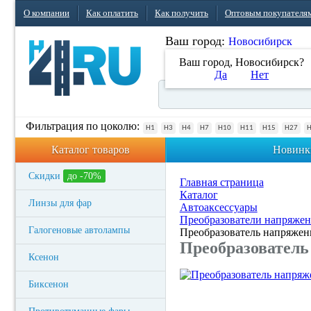
О компании
Как оплатить
Как получить
Оптовым покупателя
Ваш город:
Новосибирск
Ваш город, Новосибирск?
Да
Нет
Фильтрация по цоколю:
H1
H3
H4
H7
H10
H11
H15
H27
Каталог товаров
Новинк
Скидки
до -70%
Главная страница
Каталог
Линзы для фар
Автоаксессуары
Преобразователи напряжен
Галогеновые автолампы
Преобразователь напряжени
Преобразователь 
Ксенон
Биксенон