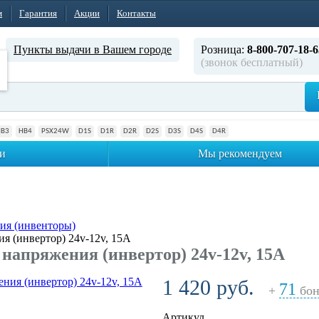
м
Гарантия
Акции
Контакты
Пункты выдачи в Вашем городе
Розница:
8-800-707-18-6
(звонок бесплатный)
HB3
HB4
PSX24W
D1S
D1R
D2R
D2S
D3S
D4S
D4R
и
Мы рекомендуем
ия (инвенторы)
я (инвертор) 24v-12v, 15A
напряжения (инвертор) 24v-12v, 15A
1 420 руб.
71
+
бон
Артикул