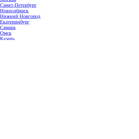
Санкт-Петербург
Новосибирск
Нижний Новгород
Екатеринбург
Самара
Омск
Казань
Челябинск
Ростов-на-Дону
Уфа
Волгоград
Пермь
Красноярск
Саратов
Воронеж
Тольятти
Краснодар
Ульяновск
Ижевск
Ярославль
Барнаул
Иркутск