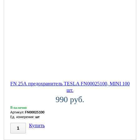
FN 25А предохранитель TESLA FN00025100, MINI 100
шт.
990 руб.
В наличии
Артикул:
FN00025100
Ед. измерения:
шт
Купить