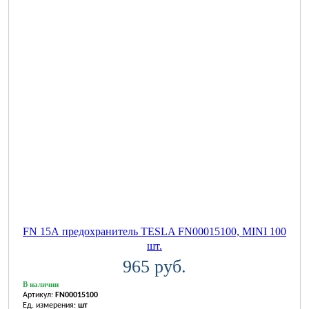
FN 15А предохранитель TESLA FN00015100, MINI 100
шт.
965 руб.
В наличии
Артикул:
FN00015100
Ед. измерения:
шт