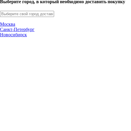
Выберите город, в который необходимо доставить покупку
Москва
Санкт-Петербург
Новосибирск
Нижний Новгород
Екатеринбург
Самара
Омск
Казань
Челябинск
Ростов-на-Дону
Уфа
Волгоград
Пермь
Красноярск
Саратов
Воронеж
Тольятти
Краснодар
Ульяновск