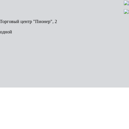
, Торговый центр "Пионер", 2
ходной
Волгоград
Пермь
Красноярск