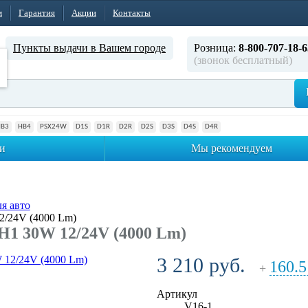
м
Гарантия
Акции
Контакты
Пункты выдачи в Вашем городе
Розница:
8-800-707-18-6
(звонок бесплатный)
HB3
HB4
PSX24W
D1S
D1R
D2R
D2S
D3S
D4S
D4R
и
Мы рекомендуем
я авто
2/24V (4000 Lm)
H1 30W 12/24V (4000 Lm)
3 210 руб.
160.5
+
Артикул
V16-1