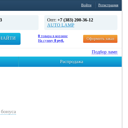
Войти
Регистрация
3
Опт:
+7 (383) 200-36-12
AUTO LAMP
0
товара в корзине
НАЙТИ
Оформить заказ
На сумму
0 руб.
Подбор ламп
Распродажа
бонуса