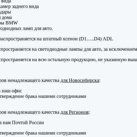
 вида
амер заднего вида
адары
 дома
еры BMW
одиодных ламп для авто.
аспространяется на штатный ксенон (D1…..D4) ADL
пространяется на светодиодные лампы для авто, за исключение
пространяется на всю остальную продукцию, не указанную выш
ров ненадлежащего качества
для Новосибирска
:
в наш офис
тверждение брака нашими сотрудниками
ров ненадлежащего качества
для Регионов
:
а нам Почтой России
тверждение брака нашими сотрудниками