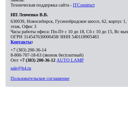
Техническая поддержка сайта -
ITConstruct
ИП Левченко В.В.
630039
,
Новосибирск
,
Гусинобродское шоссе, 62, корпус 1
этаж, Офис 3
Часы работы офиса: Пн-Пт с 10 до 18, Сб с 10 до 15, Вс вы
ОГРН 314547630000458/ ИНН 540118905483
Контакты
:
+7 (383) 200-36-14
8-800-707-18-63
(звонок бесплатный)
Опт
+7 (383) 200-36-12
AUTO LAMP
sale@h4.ru
Пользовательское соглашение
Выберите город, в который необходимо доставить покупку
Москва
Санкт-Петербург
Новосибирск