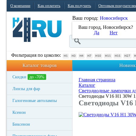
О компании
Как оплатить
Как получить
Оптовым покупателя
Ваш город:
Новосибирск
Ваш город, Новосибирск?
Да
Нет
Фильтрация по цоколю:
H1
H3
H4
H7
H10
H11
H15
H27
Каталог товаров
Новинк
Скидки
до -70%
Главная страница
Каталог
Линзы для фар
Светодиодные лампочки дл
Светодиоды V16 H1 30W 1
Галогеновые автолампы
Светодиоды V16 
Ксенон
Биксенон