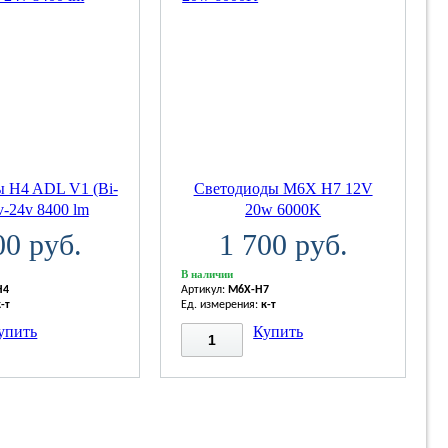
 H4 ADL V1 (Bi-
Светодиоды M6X H7 12V
v-24v 8400 lm
20w 6000K
00 руб.
1 700 руб.
В наличии
H4
Артикул:
M6X-H7
к-т
Ед. измерения:
к-т
упить
Купить