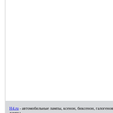
H4.ru
- автомобильные лампы, ксенон, биксенон, галогено
лампы.