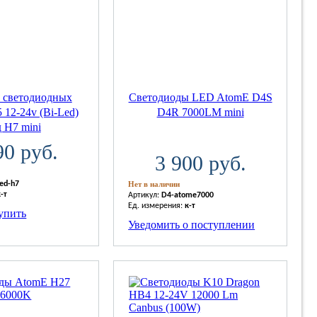
 светодиодных
Светодиоды LED AtomE D4S
 12-24v (Bi-Led)
D4R 7000LM mini
 H7 mini
90 руб.
3 900 руб.
led-h7
Нет в наличии
к-т
Артикул:
D4-atome7000
Ед. измерения:
к-т
упить
Уведомить о поступлении