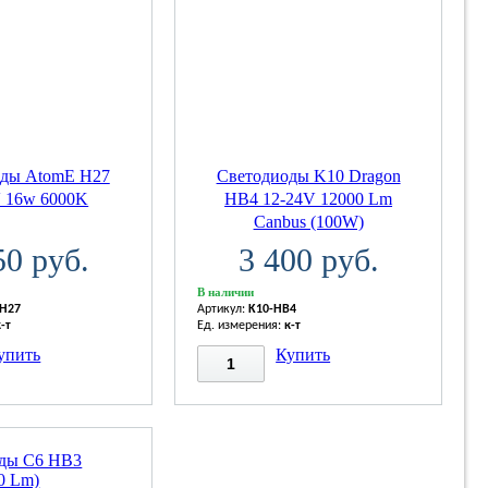
оды AtomE H27
Светодиоды K10 Dragon
V 16w 6000K
HB4 12-24V 12000 Lm
Canbus (100W)
50 руб.
3 400 руб.
В наличии
-H27
Артикул:
K10-HB4
к-т
Ед. измерения:
к-т
упить
Купить