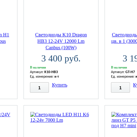
n H1
Светодиоды K10 Dragon
Светодиоды
bus
HB3 12-24V 12000 Lm
цв. в 1 (300
Canbus (100W)
3 400 руб.
3 1
В наличии
В наличии
Артикул:
K10-HB3
Артикул:
GT-H7
Ед. измерения:
к-т
Ед. измерения:
Купить
К