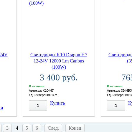
/24V
Светодиоды K10 Dragon H7
Светодиод
12-24V 12000 Lm Canbus
(3
(100W)
3 400 руб.
76
В наличии
В наличии
Артикул:
K10-H7
Артикул:
C6-HB3
Ед. измерения:
к-т
Ед. измерения:
Купить
К
ии
3
4
5
6
|
След.
|
Конец