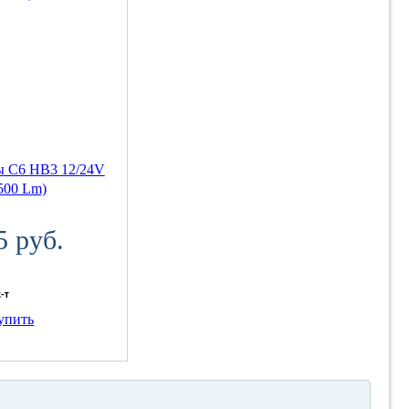
ы C6 HB3 12/24V
500 Lm)
5 руб.
к-т
упить