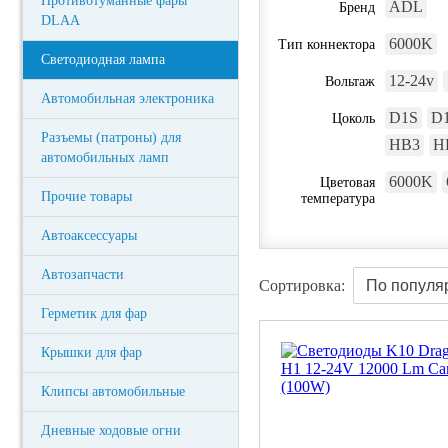
Противотуманные фары
ADL
Бренд
DLAA
6000K
Тип коннектора
Светодиодная лампа
12-24v
Вольтаж
Автомобильная электроника
D1S
D1
Цоколь
Разъемы (патроны) для
HB3
H
автомобильных ламп
6000K
Цветовая
Прочие товары
температура
Автоаксессуары
Автозапчасти
Сортировка:
Герметик для фар
Крышки для фар
Клипсы автомобильные
Дневные ходовые огни