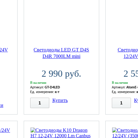
/24V
Светодиоды LED GT D4S
Светоди
D4R 7000LM mini
12/24
2 990 руб.
2 5
В наличии
В наличии
Артикул:
GT-D4LED
Артикул:
AtomE
Ед. измерения:
к-т
Ед. измерения:
Купить
К
ии