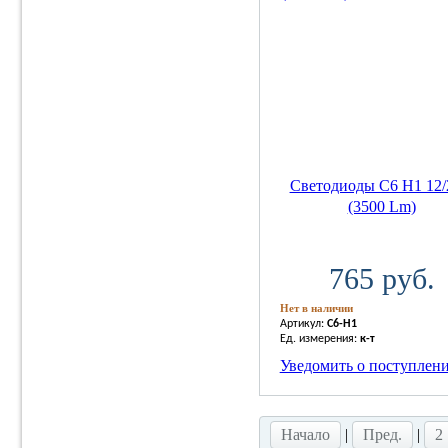
Светодиоды C6 H1 12
(3500 Lm)
765 руб.
Нет в наличии
Артикул:
C6-H1
Ед. измерения:
к-т
Уведомить о поступлен
Начало
|
Пред.
|
2