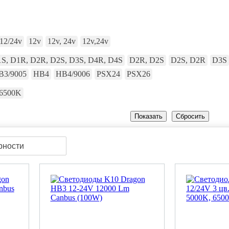
12/24v
12v
12v, 24v
12v,24v
S, D1R, D2R, D2S, D3S, D4R, D4S
D2R, D2S
D2S, D2R
D3S
B3/9005
HB4
HB4/9006
PSX24
PSX26
6500K