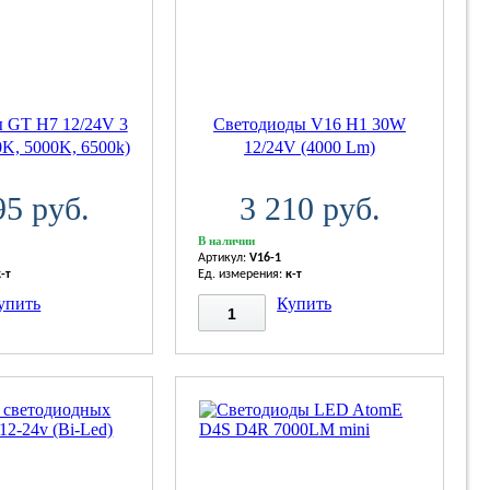
 GT H7 12/24V 3
Светодиоды V16 H1 30W
0K, 5000K, 6500k)
12/24V (4000 Lm)
95 руб.
3 210 руб.
В наличии
Артикул:
V16-1
к-т
Ед. измерения:
к-т
упить
Купить