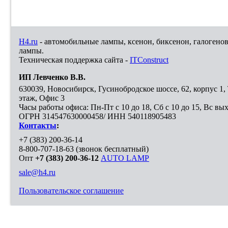
H4.ru
- автомобильные лампы, ксенон, биксенон, галогено
лампы.
Техническая поддержка сайта -
ITConstruct
ИП Левченко В.В.
630039
,
Новосибирск
,
Гусинобродское шоссе, 62, корпус 1
этаж, Офис 3
Часы работы офиса: Пн-Пт с 10 до 18, Сб с 10 до 15, Вс вы
ОГРН 314547630000458/ ИНН 540118905483
Контакты
:
+7 (383) 200-36-14
8-800-707-18-63
(звонок бесплатный)
Опт
+7 (383) 200-36-12
AUTO LAMP
sale@h4.ru
Пользовательское соглашение
Выберите город, в который необходимо доставить покупку