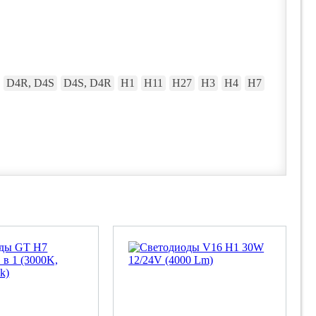
D4R, D4S
D4S, D4R
H1
H11
H27
H3
H4
H7