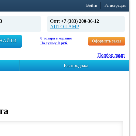
Войти
Регистрация
3
Опт:
+7 (383) 200-36-12
AUTO LAMP
0
товара в корзине
НАЙТИ
Оформить заказ
На сумму
0 руб.
Подбор ламп
Распродажа
та