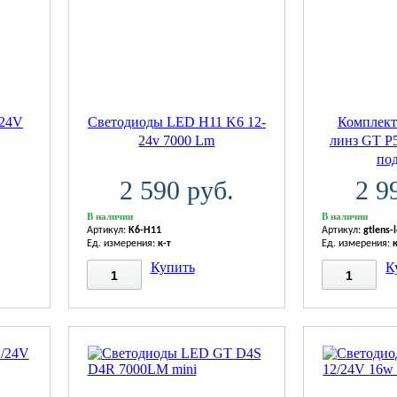
/24V
Светодиоды LED H11 K6 12-
Комплект
24v 7000 Lm
линз GT P5
под
2 590 руб.
2 9
В наличии
В наличии
Артикул:
K6-H11
Артикул:
gtlens-
Ед. измерения:
к-т
Ед. измерения:
Купить
К