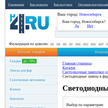
О компании
Как оплатить
Как получить
Оптовым покупателя
Ваш город:
Новосибирск
Ваш город, Новосибирск?
Да
Нет
Фильтрация по цоколю:
H1
H3
H4
H7
H10
H11
H15
H27
Каталог товаров
Новинк
Скидки
до -70%
Главная страница
Каталог
Линзы для фар
Светодиодные лампочки дл
Светодиодные лампы в фар
Галогеновые автолампы
Светодиодны
Ксенон
Биксенон
Выбор по параметрам: