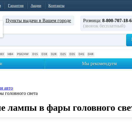
м
Гарантия
Акции
Контакты
Пункты выдачи в Вашем городе
Розница:
8-800-707-18-6
(звонок бесплатный)
HB3
HB4
PSX24W
D1S
D1R
D2R
D2S
D3S
D4S
D4R
и
Мы рекомендуем
я авто
ы головного света
е лампы в фары головного све