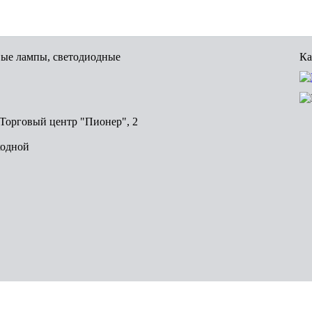
вые лампы, светодиодные
Ка
, Торговый центр "Пионер", 2
ходной