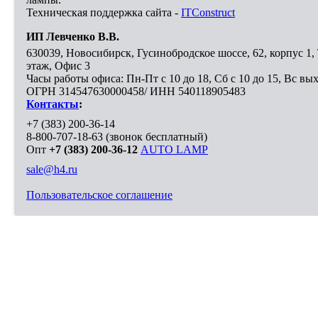
Техническая поддержка сайта -
ITConstruct
ИП Левченко В.В.
630039
,
Новосибирск
,
Гусинобродское шоссе, 62, корпус 1
этаж, Офис 3
Часы работы офиса: Пн-Пт с 10 до 18, Сб с 10 до 15, Вс вы
ОГРН 314547630000458/ ИНН 540118905483
Контакты
:
+7 (383) 200-36-14
8-800-707-18-63
(звонок бесплатный)
Опт
+7 (383) 200-36-12
AUTO LAMP
sale@h4.ru
Пользовательское соглашение
Выберите город, в который необходимо доставить покупку
Москва
Санкт-Петербург
Новосибирск