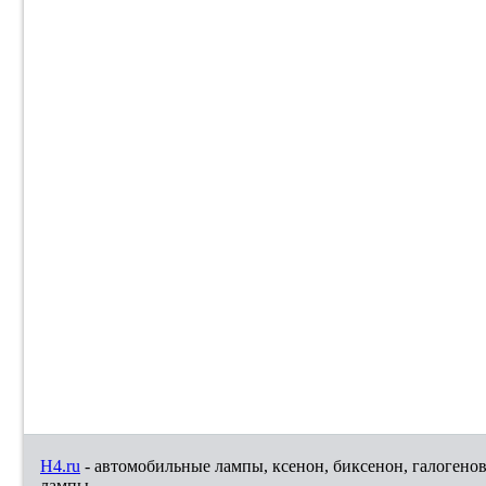
H4.ru
- автомобильные лампы, ксенон, биксенон, галогено
лампы.