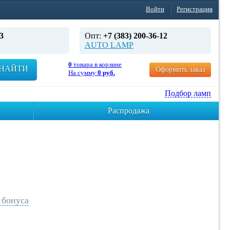
Войти
Регистрация
3
Опт:
+7 (383) 200-36-12
AUTO LAMP
0
товара в корзине
НАЙТИ
Оформить заказ
На сумму
0 руб.
Подбор ламп
Распродажа
бонуса