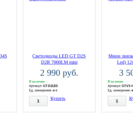
D4S
Светодиоды LED GT D2S
Мини линзы
D2R 7000LM mini
Led) 12
2 990 руб.
3 5
В наличии
В наличии
Артикул:
GT-D2LED
Артикул:
GT-V1-
Ед. измерения:
к-т
Ед. измерения:
Купить
К