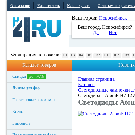
О компании
Как оплатить
Как получить
Оптовым покупателя
Ваш город:
Новосибирск
Ваш город, Новосибирск?
Да
Нет
Фильтрация по цоколю:
H1
H3
H4
H7
H10
H11
H15
H27
Каталог товаров
Новинк
Скидки
до -70%
Главная страница
Каталог
Линзы для фар
Светодиодные лампочки дл
Светодиоды AtomE H7 12V
Галогеновые автолампы
Светодиоды Atom
Ксенон
Биксенон