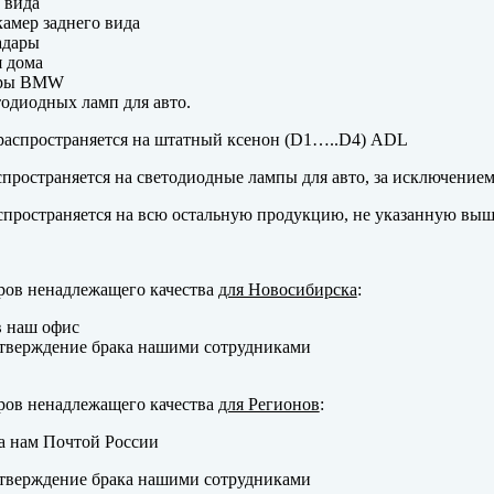
 вида
амер заднего вида
адары
 дома
еры BMW
одиодных ламп для авто.
аспространяется на штатный ксенон (D1…..D4) ADL
пространяется на светодиодные лампы для авто, за исключение
пространяется на всю остальную продукцию, не указанную выш
ров ненадлежащего качества
для Новосибирска
:
в наш офис
тверждение брака нашими сотрудниками
ров ненадлежащего качества
для Регионов
:
а нам Почтой России
тверждение брака нашими сотрудниками