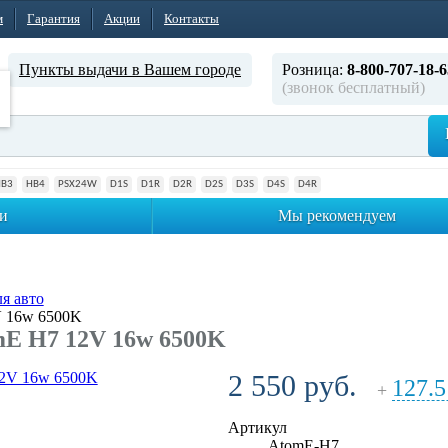
м
Гарантия
Акции
Контакты
Пункты выдачи в Вашем городе
Розница:
8-800-707-18-6
(звонок бесплатный)
HB3
HB4
PSX24W
D1S
D1R
D2R
D2S
D3S
D4S
D4R
и
Мы рекомендуем
я авто
 16w 6500K
E H7 12V 16w 6500K
2 550 руб.
127.5
+
Артикул
AtomE-H7