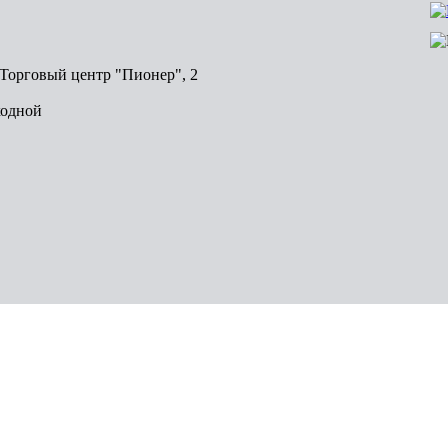
, Торговый центр "Пионер", 2
ходной
Волгоград
Пермь
Красноярск