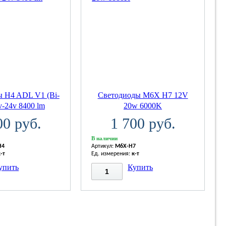
 H4 ADL V1 (Bi-
Светодиоды M6X H7 12V
v-24v 8400 lm
20w 6000K
00 руб.
1 700 руб.
В наличии
H4
Артикул:
M6X-H7
к-т
Ед. измерения:
к-т
упить
Купить