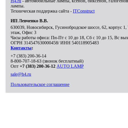
H4.ru
- автомобильные лампы, ксенон, биксенон, галогено
лампы.
Техническая поддержка сайта -
ITConstruct
ИП Левченко В.В.
630039
,
Новосибирск
,
Гусинобродское шоссе, 62, корпус 1
этаж, Офис 3
Часы работы офиса: Пн-Пт с 10 до 18, Сб с 10 до 15, Вс вы
ОГРН 314547630000458/ ИНН 540118905483
Контакты
:
+7 (383) 200-36-14
8-800-707-18-63
(звонок бесплатный)
Опт
+7 (383) 200-36-12
AUTO LAMP
sale@h4.ru
Пользовательское соглашение
Выберите город, в который необходимо доставить покупку
Москва