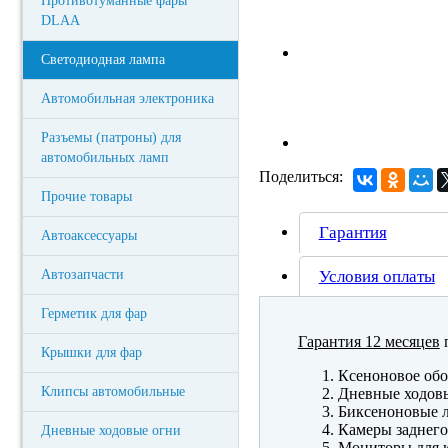
Противотуманные фары
DLAA
Светодиодная лампа
Автомобильная электроника
Разъемы (патроны) для
автомобильных ламп
Поделиться:
Прочие товары
Гарантия
Автоаксессуары
Условия оплаты
Автозапчасти
Герметик для фар
Гарантия 12 месяцев
п
Крышки для фар
Ксеноновое обо
Клипсы автомобильные
Дневные ходов
Биксеноновые 
Камеры заднего
Дневные ходовые огни
Мониторы для к