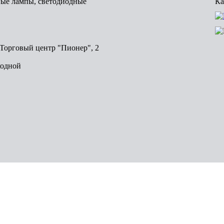
вые лампы, светодиодные
Ка
, Торговый центр "Пионер", 2
ходной
Волгоград