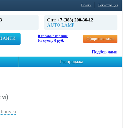
Войти
Регистрация
3
Опт:
+7 (383) 200-36-12
AUTO LAMP
0
товара в корзине
НАЙТИ
Оформить заказ
На сумму
0 руб.
Подбор ламп
Распродажа
см)
бонуса