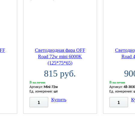
OFF
Светодиодная фара OFF
Светодио
Road 72w mini 6000K
Road 4
(125*75*65)
815 руб.
90
В наличии
В наличии
Артикул:
Mini-72w
Артикул:
48-303
Ед. измерения:
шт
Ед. измерения:
Купить
К