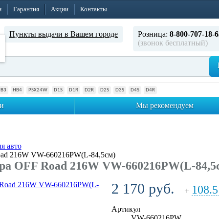
м
Гарантия
Акции
Контакты
Пункты выдачи в Вашем городе
Розница:
8-800-707-18-6
(звонок бесплатный)
HB3
HB4
PSX24W
D1S
D1R
D2R
D2S
D3S
D4S
D4R
и
Мы рекомендуем
я авто
oad 216W VW-660216PW(L-84,5см)
ра OFF Road 216W VW-660216PW(L-84,5
2 170 руб.
108.5
+
Артикул
VW-660216PW