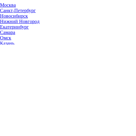
Москва
Санкт-Петербург
Новосибирск
Нижний Новгород
Екатеринбург
Самара
Омск
Казань
Челябинск
Ростов-на-Дону
Уфа
Волгоград
Пермь
Красноярск
Саратов
Воронеж
Тольятти
Краснодар
Ульяновск
Ижевск
Ярославль
Барнаул
Иркутск