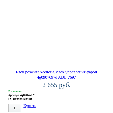
Блок розжига ксенона, блок управления фарой
4g0907697d ADL-7697
2 655 руб.
В наличии
Артикул:
4g0907697d
Ед. измерения:
шт
Купить