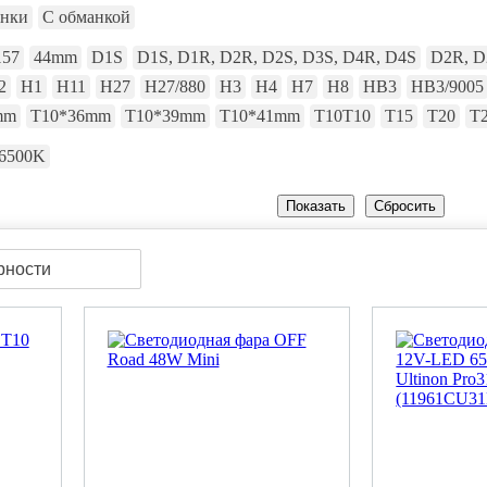
анки
С обманкой
157
44mm
D1S
D1S, D1R, D2R, D2S, D3S, D4R, D4S
D2R, D
2
H1
H11
H27
H27/880
H3
H4
H7
H8
HB3
HB3/9005
mm
T10*36mm
T10*39mm
T10*41mm
T10T10
T15
T20
T
6500K