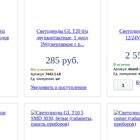
б/ц
Светодиоды GL T20 б/ц
Светоди
одов
двухконтактные, 1 диод
12/24
3W(сверхяркие с р...
2 5
285 руб.
В наличии
Нет в наличии
Артикул:
AtomE
Ед. измерения:
Артикул:
7443-1-LR
Ед. измерения:
шт
К
Уведомить о поступлении