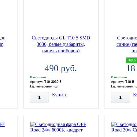
gon
Светодиоды GL T10 5 SMD
Светодио
Lm
3030, белые (габариты,
синие (га
панель приборов)
пр
-60%
490 руб.
18
В наличии
В наличии
Артикул:
T10-3030-5
Артикул:
T10-B
Ед. измерения:
шт
Ед. измерения:
Купить
К