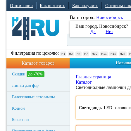
О компании
Как оплатить
Как получить
Оптовым пок
Ваш город:
Новосибирск
Ваш город, Новосибирск?
Да
Нет
Фильтрация по цоколю:
H1
H3
H4
H7
H10
H11
H15
H27
Каталог товаров
Новинк
Скидки
до -70%
Главная страница
Каталог
Линзы для фар
Светодиодные лампочки дл
Галогеновые автолампы
Светодиоды LED головног
Ксенон
Биксенон