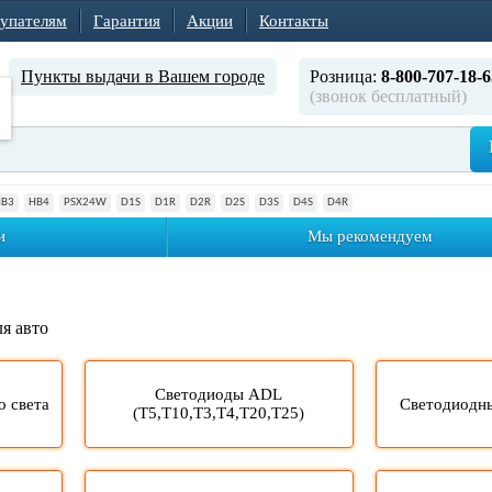
упателям
Гарантия
Акции
Контакты
Пункты выдачи в Вашем городе
Розница:
8-800-707-18-6
(звонок бесплатный)
HB3
HB4
PSX24W
D1S
D1R
D2R
D2S
D3S
D4S
D4R
и
Мы рекомендуем
я авто
Светодиоды ADL
о света
Светодиодн
(T5,T10,T3,T4,T20,T25)