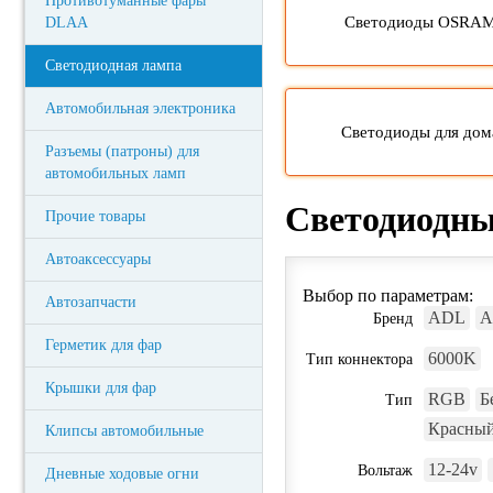
Противотуманные фары
Светодиоды OSRA
DLAA
Светодиодная лампа
Автомобильная электроника
Светодиоды для дом
Разъемы (патроны) для
автомобильных ламп
Светодиодны
Прочие товары
Автоаксессуары
Выбор по параметрам:
Автозапчасти
ADL
A
Бренд
Герметик для фар
6000K
Тип коннектора
Крышки для фар
RGB
Б
Тип
Красный
Клипсы автомобильные
12-24v
Вольтаж
Дневные ходовые огни