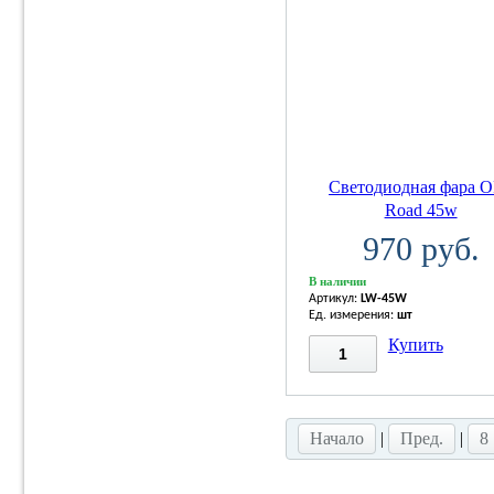
Светодиодная фара 
Road 45w
970 руб.
В наличии
Артикул:
LW-45W
Ед. измерения:
шт
Купить
Начало
|
Пред.
|
8