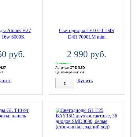
оды AtomE H27
Светодиоды LED GT D4S
V 16w 6000K
D4R 7000LM mini
50 руб.
2 990 руб.
В наличии
-H27
Артикул:
GT-D4LED
к-т
Ед. измерения:
к-т
упить
Купить