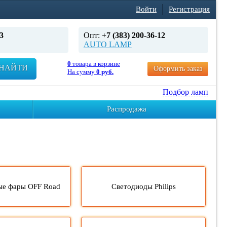
Войти
Регистрация
3
Опт:
+7 (383) 200-36-12
AUTO LAMP
0
товара в корзине
НАЙТИ
Оформить заказ
На сумму
0 руб.
Подбор ламп
Распродажа
ые фары OFF Road
Светодиоды Philips