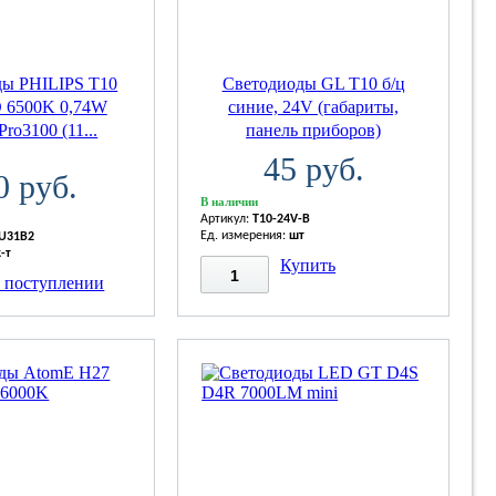
ды PHILIPS T10
Светодиоды GL T10 б/ц
 6500K 0,74W
синие, 24V (габариты,
Pro3100 (11...
панель приборов)
45 руб.
0 руб.
В наличии
Артикул:
T10-24V-B
Ед. измерения:
шт
U31B2
к-т
Купить
о поступлении