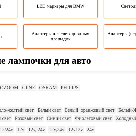
M
LED маркеры для BMW
Светод
Адаптеры для светодиодных
Адаптеры (пе
а
площадок
е лампочки для авто
OZOOM
GPNE
OSRAM
PHILIPS
ело-желтый свет
Белый свет
Белый, оранжевый свет
Белый-Ж
 свет
Розовый свет
Синий свет
Фиолетовый свет
Холодный
12/24v
12v
12v, 24v
12v,24v
12v12v
24v