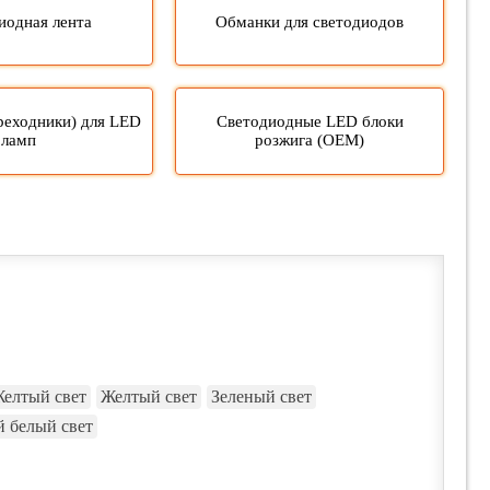
иодная лента
Обманки для светодиодов
реходники) для LED
Светодиодные LED блоки
ламп
розжига (OEM)
елтый свет
Желтый свет
Зеленый свет
 белый свет