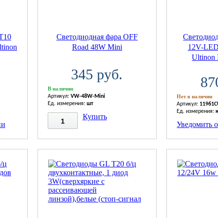
T10
Светодиодная фара OFF
Светодио
tinon
Road 48W Mini
12V-LED
Ultinon 
345 руб.
87
В наличии
Артикул:
VW-48W-Mini
Нет в наличии
Ед. измерения:
шт
Артикул:
11961C
Ед. измерения:
Купить
ии
Уведомить 