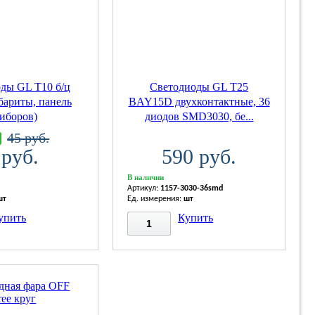
ды GL T10 б/ц
Светодиоды GL T25
бариты, панель
BAY15D двухконтактные, 36
иборов)
диодов SMD3030, бе...
45 руб.
 руб.
590 руб.
В наличии
Артикул:
1157-3030-36smd
шт
Ед. измерения:
шт
упить
Купить