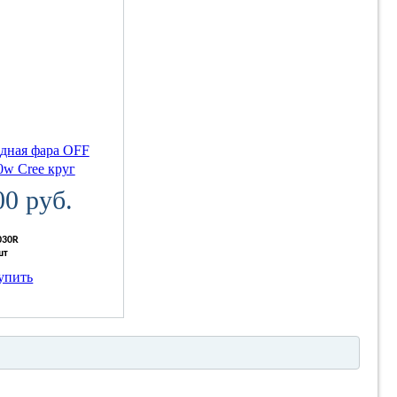
дная фара OFF
0w Cree круг
00 руб.
030R
шт
упить