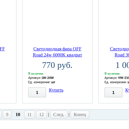
OFF
Светодиодная фара OFF
Светодио
Road 24w 6000K квадрат
Road 3
770 руб.
1 0
В наличии
В наличии
Артикул:
LW-24W
Артикул:
VW-21
Ед. измерения:
шт
Ед. измерения:
Купить
К
9
10
11
12
|
След.
|
Конец