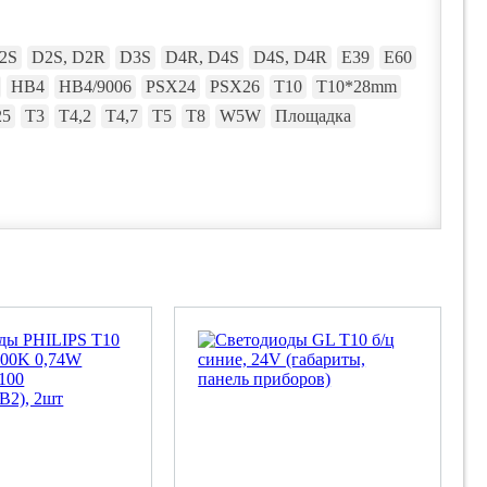
2S
D2S, D2R
D3S
D4R, D4S
D4S, D4R
E39
E60
HB4
HB4/9006
PSX24
PSX26
T10
T10*28mm
25
T3
T4,2
T4,7
T5
T8
W5W
Площадка