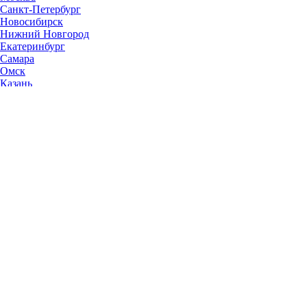
Санкт-Петербург
Новосибирск
Нижний Новгород
Екатеринбург
Самара
Омск
Казань
Челябинск
Ростов-на-Дону
Уфа
Волгоград
Пермь
Красноярск
Саратов
Воронеж
Тольятти
Краснодар
Ульяновск
Ижевск
Ярославль
Барнаул
Иркутск