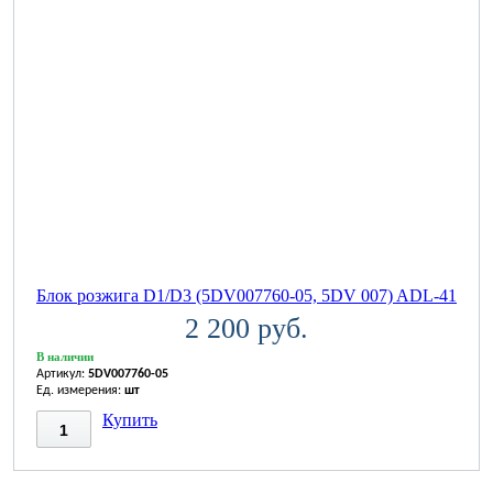
Блок розжига D1/D3 (5DV007760-05, 5DV 007) ADL-41
2 200 руб.
В наличии
Артикул:
5DV007760-05
Ед. измерения:
шт
Купить