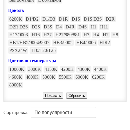
Без обманки
С обманкой
Цоколь
6200K
D1/D2
D1/D3
D1R
D1S
D1S D3S
D2R
D2R D2S
D2S
D3S
D4
D4R
D4S
H1
H11
H13/9008
H16
H27
H27/880/881
H3
H4
H7
H8
HB1/HB5/9004/9007
HB3/9005
HB4/9006
HIR2
PSX24W
T10/T20/T25
Цветовая температура
10000K
3000K
4150К
4200K
4300K
4400K
4600K
4800K
5000K
5500K
6000K
6200K
8000K
Сортировка: