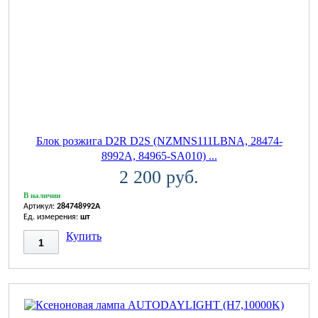
Блок розжига D2R D2S (NZMNS111LBNA, 28474-
8992A, 84965-SA010) ...
2 200 руб.
В наличии
Артикул:
284748992A
Ед. измерения:
шт
Купить