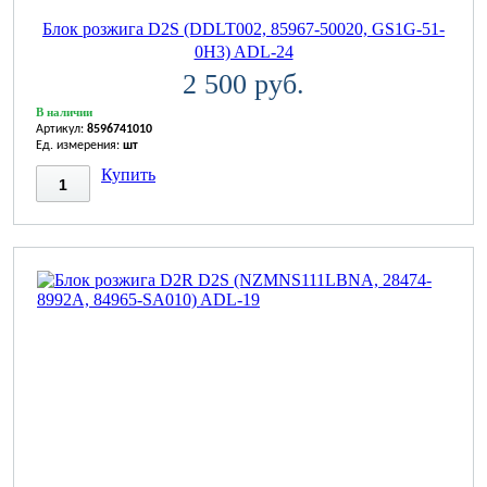
Блок розжига D2S (DDLT002, 85967-50020, GS1G-51-
0H3) ADL-24
2 500 руб.
В наличии
Артикул:
8596741010
Ед. измерения:
шт
Купить