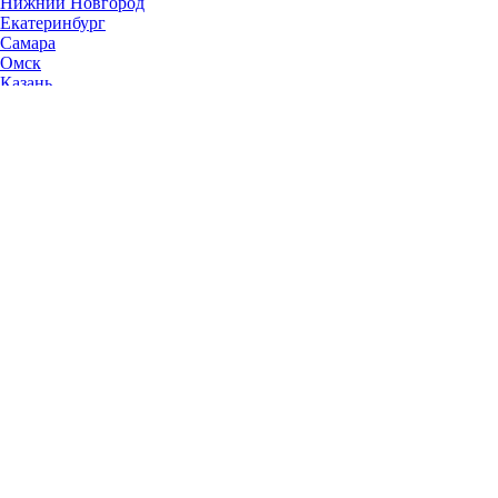
Нижний Новгород
Екатеринбург
Самара
Омск
Казань
Челябинск
Ростов-на-Дону
Уфа
Волгоград
Пермь
Красноярск
Саратов
Воронеж
Тольятти
Краснодар
Ульяновск
Ижевск
Ярославль
Барнаул
Иркутск
Владивосток
Хабаровск