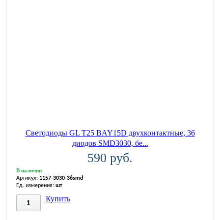
Светодиоды GL T25 BAY15D двухконтактные, 36
диодов SMD3030, бе...
590 руб.
В наличии
Артикул:
1157-3030-36smd
Ед. измерения:
шт
Купить