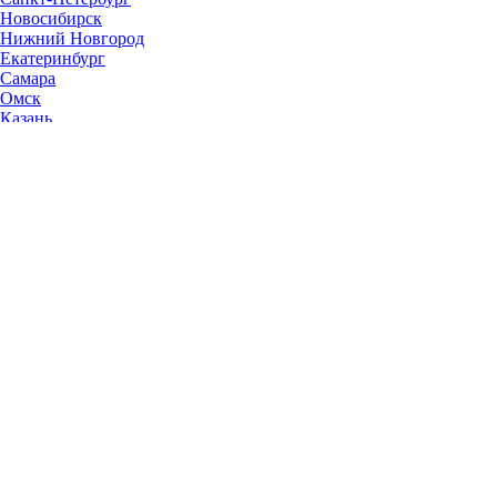
Новосибирск
Нижний Новгород
Екатеринбург
Самара
Омск
Казань
Челябинск
Ростов-на-Дону
Уфа
Волгоград
Пермь
Красноярск
Саратов
Воронеж
Тольятти
Краснодар
Ульяновск
Ижевск
Ярославль
Барнаул
Иркутск