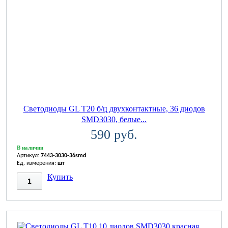
Светодиоды GL T20 б/ц двухконтактные, 36 диодов
SMD3030, белые...
590 руб.
В наличии
Артикул:
7443-3030-36smd
Ед. измерения:
шт
Купить