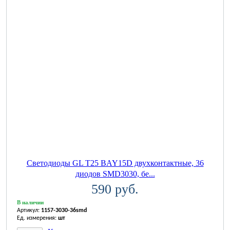
Светодиоды GL T25 BAY15D двухконтактные, 36
диодов SMD3030, бе...
590 руб.
В наличии
Артикул:
1157-3030-36smd
Ед. измерения:
шт