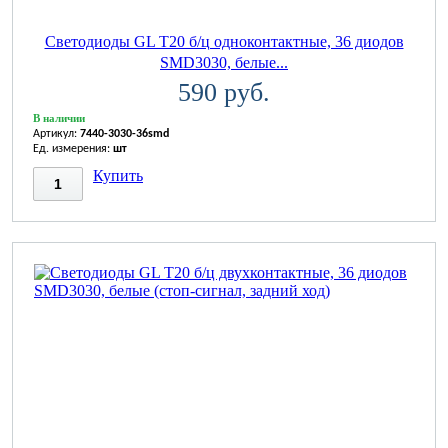
Светодиоды GL T20 б/ц одноконтактные, 36 диодов
SMD3030, белые...
590 руб.
В наличии
Артикул:
7440-3030-36smd
Ед. измерения:
шт
Купить