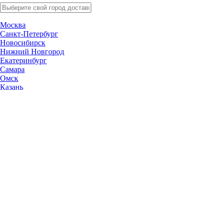
Москва
Санкт-Петербург
Новосибирск
Нижний Новгород
Екатеринбург
Самара
Омск
Казань
Челябинск
Ростов-на-Дону
Уфа
Волгоград
Пермь
Красноярск
Саратов
Воронеж
Тольятти
Краснодар
Ульяновск
Ижевск
Ярославль