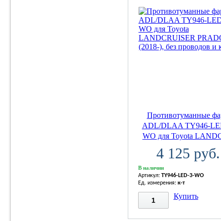
Противотуманные ф
ADL/DLAA TY946-LE
WO для Toyota LANDC
4 125 руб.
В наличии
Артикул:
TY946-LED-3-WO
Ед. измерения:
к-т
Купить