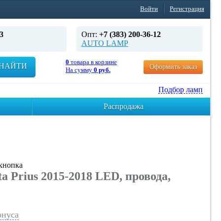
Войти
Регистрация
3
Опт:
+7 (383) 200-36-12
AUTO LAMP
0
товара в корзине
НАЙТИ
Оформить заказ
На сумму
0 руб.
Подбор ламп
Распродажа
кнопка
Prius 2015-2018 LED, провода,
нуса