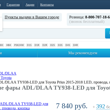
м
Гарантия
Акции
Контакты
Пункты выдачи в Вашем городе
Розница:
8-800-707-18-6
(звонок бесплатный)
HB3
HB4
PSX24W
D1S
D1R
D2R
D2S
D3S
D4S
D4R
и
Мы рекомендуем
ADL/DLAA
Toyota
/DLAA TY938-LED для Toyota Prius 2015-2018 LED, провода, 
 фары ADL/DLAA TY938-LED для Toyota 
7 840 руб.
392
+
бо