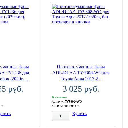
туманные фары
Противотуманные фары
A TY1236 для
ADL/DLAA TY9308-WO для
obox (2020г-...
Toyota Aqua 2017-2...
55 руб.
3 025 руб.
В наличии
Артикул:
TY9308-WO
к-т
Ед. измерения:
к-т
упить
Купить