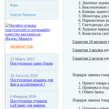
Дневные ходов
Фары
Биксеноновые 
Камеры заднего
Хомуты Чемпион
Мониторы для к
Парковочные р
Светодиоды для
Ходовые марк
Комплекты свет
Гарантия 18 месяцев
р
НОВОСТИ
Гарантия 3 месяца
рас
Гарантия 2 недели
рас
23 Марта 2023
Поступление ламп Osram
Порядок замены това
28 Августа 2020
Поступление крышек для
Привоз товара 
фар в ассортименте !
Проверка и под
Обмен брака.
6 Февраля 2019
Порядок замены това
Поступление туманок
Led ламп для замены
Отправка товар