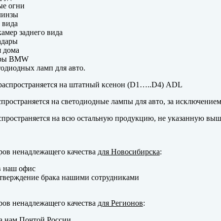
ые огни
линзы
 вида
амер заднего вида
адары
 дома
еры BMW
одиодных ламп для авто.
аспространяется на штатный ксенон (D1…..D4) ADL
пространяется на светодиодные лампы для авто, за исключение
пространяется на всю остальную продукцию, не указанную выш
ров ненадлежащего качества
для Новосибирска
:
в наш офис
тверждение брака нашими сотрудниками
ров ненадлежащего качества
для Регионов
:
а нам Почтой России