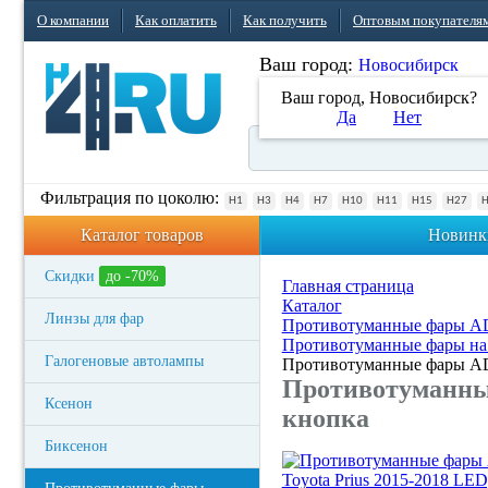
О компании
Как оплатить
Как получить
Оптовым покупателя
Ваш город:
Новосибирск
Ваш город, Новосибирск?
Да
Нет
Фильтрация по цоколю:
H1
H3
H4
H7
H10
H11
H15
H27
Каталог товаров
Новинк
Скидки
до -70%
Главная страница
Каталог
Линзы для фар
Противотуманные фары 
Противотуманные фары на 
Галогеновые автолампы
Противотуманные фары ADL
Противотуманные
Ксенон
кнопка
Биксенон