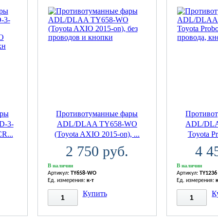
ары
Противотуманные фары
Противо
D-3-
ADL/DLAA TY658-WO
ADL/DLA
R...
(Toyota AXIO 2015-on), ...
Toyota Pr
2 750 руб.
4 4
В наличии
В наличии
Артикул:
TY658-WO
Артикул:
TY1236
Ед. измерения:
к-т
Ед. измерения:
Купить
К