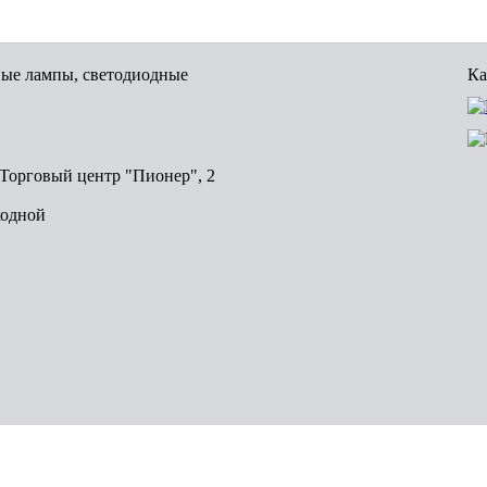
вые лампы, светодиодные
Ка
, Торговый центр "Пионер", 2
ходной