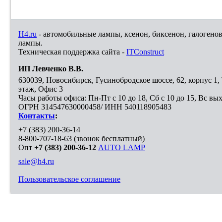
H4.ru
- автомобильные лампы, ксенон, биксенон, галогено
лампы.
Техническая поддержка сайта -
ITConstruct
ИП Левченко В.В.
630039
,
Новосибирск
,
Гусинобродское шоссе, 62, корпус 1
этаж, Офис 3
Часы работы офиса: Пн-Пт с 10 до 18, Сб с 10 до 15, Вс вы
ОГРН 314547630000458/ ИНН 540118905483
Контакты
:
+7 (383) 200-36-14
8-800-707-18-63
(звонок бесплатный)
Опт
+7 (383) 200-36-12
AUTO LAMP
sale@h4.ru
Пользовательское соглашение
Выберите город, в который необходимо доставить покупку