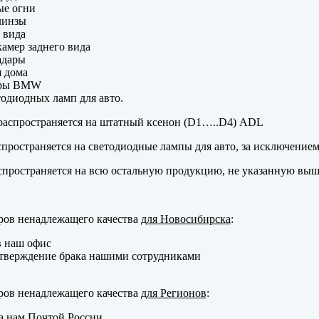
ые огни
линзы
 вида
амер заднего вида
адары
 дома
еры BMW
одиодных ламп для авто.
аспространяется на штатный ксенон (D1…..D4) ADL
пространяется на светодиодные лампы для авто, за исключение
пространяется на всю остальную продукцию, не указанную выш
ров ненадлежащего качества
для Новосибирска
:
в наш офис
тверждение брака нашими сотрудниками
ров ненадлежащего качества
для Регионов
:
а нам Почтой России