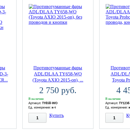
ары
Противотуманные фары
Противо
D-3-
ADL/DLAA TY658-WO
ADL/DLA
R...
(Toyota AXIO 2015-on), ...
Toyota Pr
2 750 руб.
4 4
В наличии
В наличии
Артикул:
TY658-WO
Артикул:
TY1236
Ед. измерения:
к-т
Ед. измерения:
Купить
К