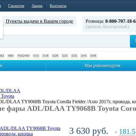
м
Гарантия
Акции
Контакты
Пункты выдачи в Вашем городе
Розница:
8-800-707-18-6
(звонок бесплатный)
HB3
HB4
PSX24W
D1S
D1R
D2R
D2S
D3S
D4S
D4R
и
Мы рекомендуем
ADL/DLAA
Toyota
DLAA TY9068B Toyota Corolla Fielder /Axio 2017г, провода, к
 фары ADL/DLAA TY9068B Toyota Corolla 
3 630 руб.
181.5
+