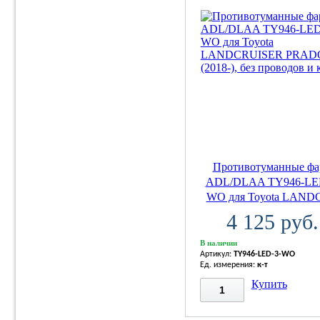
Противотуманные ф
ADL/DLAA TY946-LE
WO для Toyota LANDC
4 125 руб.
В наличии
Артикул:
TY946-LED-3-WO
Ед. измерения:
к-т
Купить