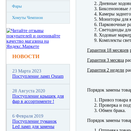
Дневные ходов
Фары
Биксеноновые 
Камеры заднего
Хомуты Чемпион
Мониторы для к
Парковочные р
Светодиоды для
Ходовые марк
Комплекты свет
Гарантия 18 месяцев
р
НОВОСТИ
Гарантия 3 месяца
рас
Гарантия 2 недели
рас
23 Марта 2023
Поступление ламп Osram
Порядок замены това
28 Августа 2020
Поступление крышек для
Привоз товара 
фар в ассортименте !
Проверка и под
Обмен брака.
6 Февраля 2019
Порядок замены това
Поступление туманок
Led ламп для замены
Отправка товар