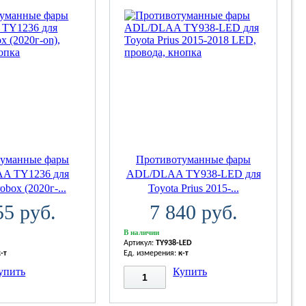
туманные фары
Противотуманные фары
A TY1236 для
ADL/DLAA TY938-LED для
obox (2020г-...
Toyota Prius 2015-...
55 руб.
7 840 руб.
В наличии
Артикул:
TY938-LED
к-т
Ед. измерения:
к-т
упить
Купить