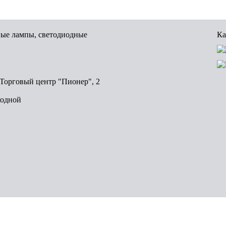
вые лампы, светодиодные
Ка
, Торговый центр "Пионер", 2
ходной