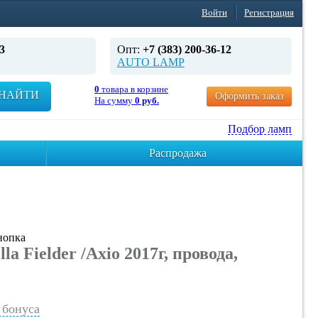
Войти
Регистрация
3
Опт:
+7 (383) 200-36-12
AUTO LAMP
0
товара в корзине
НАЙТИ
Оформить заказ
На сумму
0 руб.
Подбор ламп
Распродажа
нопка
Fielder /Axio 2017г, провода,
бонуса