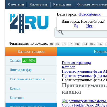
О компании
Как оплатить
Как получить
Оптовым покупателя
Ваш город:
Новосибирск
Ваш город, Новосибирск?
Да
Нет
Фильтрация по цоколю:
H1
H3
H4
H7
H10
H11
H15
H27
Каталог товаров
Новинк
Скидки
до -70%
Главная страница
Каталог
Линзы для фар
Противотуманные фары 
Противотуманные фары на 
Галогеновые автолампы
Противотуманные фары ADL/
Противотуманные
Ксенон
кнопка
Биксенон