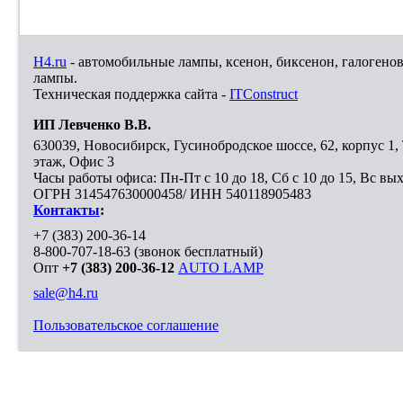
H4.ru
- автомобильные лампы, ксенон, биксенон, галогено
лампы.
Техническая поддержка сайта -
ITConstruct
ИП Левченко В.В.
630039
,
Новосибирск
,
Гусинобродское шоссе, 62, корпус 1
этаж, Офис 3
Часы работы офиса: Пн-Пт с 10 до 18, Сб с 10 до 15, Вс вы
ОГРН 314547630000458/ ИНН 540118905483
Контакты
:
+7 (383) 200-36-14
8-800-707-18-63
(звонок бесплатный)
Опт
+7 (383) 200-36-12
AUTO LAMP
sale@h4.ru
Пользовательское соглашение
Выберите город, в который необходимо доставить покупку