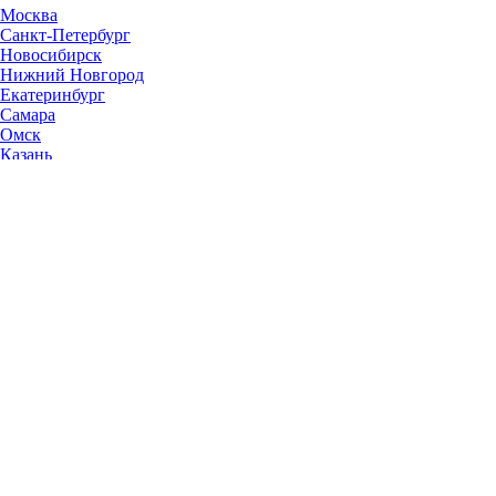
Москва
Санкт-Петербург
Новосибирск
Нижний Новгород
Екатеринбург
Самара
Омск
Казань
Челябинск
Ростов-на-Дону
Уфа
Волгоград
Пермь
Красноярск
Саратов
Воронеж
Тольятти
Краснодар
Ульяновск
Ижевск
Ярославль
Барнаул
Иркутск