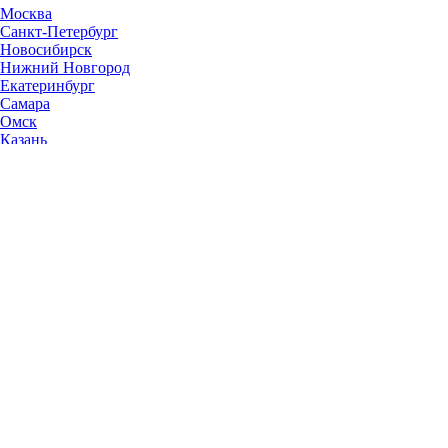
Москва
Санкт-Петербург
Новосибирск
Нижний Новгород
Екатеринбург
Самара
Омск
Казань
Челябинск
Ростов-на-Дону
Уфа
Волгоград
Пермь
Красноярск
Саратов
Воронеж
Тольятти
Краснодар
Ульяновск
Ижевск
Ярославль
Барнаул
Иркутск