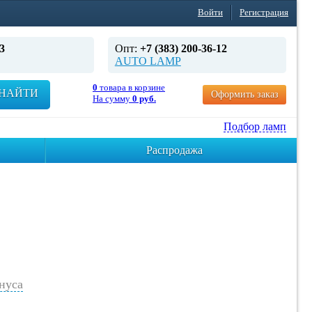
Войти
Регистрация
3
Опт:
+7 (383) 200-36-12
AUTO LAMP
0
товара в корзине
НАЙТИ
Оформить заказ
На сумму
0 руб.
Подбор ламп
Распродажа
нуса