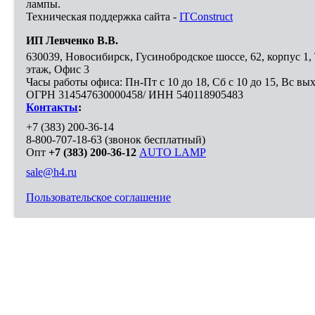
лампы.
Техническая поддержка сайта -
ITConstruct
ИП Левченко В.В.
630039
,
Новосибирск
,
Гусинобродское шоссе, 62, корпус 1
этаж, Офис 3
Часы работы офиса: Пн-Пт с 10 до 18, Сб с 10 до 15, Вс вы
ОГРН 314547630000458/ ИНН 540118905483
Контакты
:
+7 (383) 200-36-14
8-800-707-18-63
(звонок бесплатный)
Опт
+7 (383) 200-36-12
AUTO LAMP
sale@h4.ru
Пользовательское соглашение
Выберите город, в который необходимо доставить покупку
Москва
Санкт-Петербург