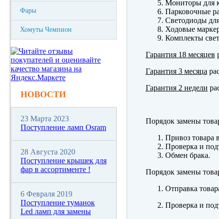
Мониторы для к
Фары
Парковочные р
Светодиоды для
Ходовые марк
Хомуты Чемпион
Комплекты свет
Гарантия 18 месяцев
р
Гарантия 3 месяца
рас
Гарантия 2 недели
рас
НОВОСТИ
23 Марта 2023
Порядок замены това
Поступление ламп Osram
Привоз товара 
Проверка и под
28 Августа 2020
Обмен брака.
Поступление крышек для
фар в ассортименте !
Порядок замены това
Отправка товар
6 Февраля 2019
Поступление туманок
Проверка и под
Led ламп для замены