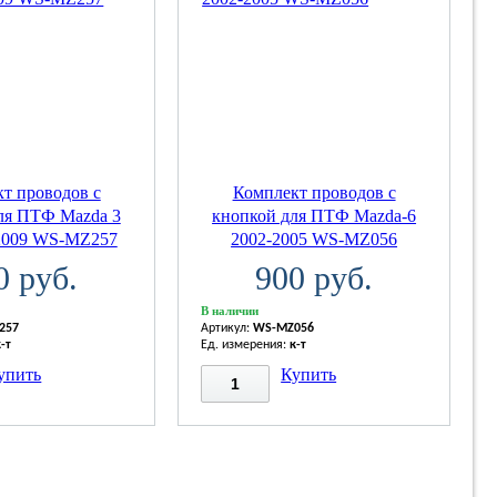
т проводов с
Комплект проводов с
ля ПТФ Mazda 3
кнопкой для ПТФ Mazda-6
2009 WS-MZ257
2002-2005 WS-MZ056
0 руб.
900 руб.
В наличии
257
Артикул:
WS-MZ056
к-т
Ед. измерения:
к-т
упить
Купить