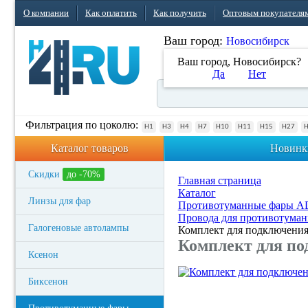
О компании
Как оплатить
Как получить
Оптовым покупателя
Ваш город:
Новосибирск
Ваш город, Новосибирск?
Да
Нет
Фильтрация по цоколю:
H1
H3
H4
H7
H10
H11
H15
H27
Каталог товаров
Новинк
Скидки
до -70%
Главная страница
Каталог
Линзы для фар
Противотуманные фары 
Провода для противотума
Галогеновые автолампы
Комплект для подключения
Комплект для по
Ксенон
Биксенон