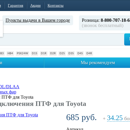
м
Гарантия
Акции
Контакты
Пункты выдачи в Вашем городе
Розница:
8-800-707-18-6
(звонок бесплатный)
HB3
HB4
PSX24W
D1S
D1R
D2R
D2S
D3S
D4S
D4R
и
Мы рекомендуем
ADL/DLAA
нных фар
 ПТФ для Toyota
дключения ПТФ для Toyota
685 руб.
34.25
+
бо
Артикул