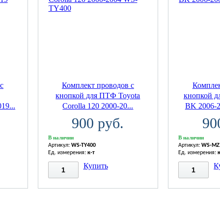
с
Комплект проводов с
Комплек
кнопкой для ПТФ Toyota
кнопкой д
19...
Corolla 120 2000-20...
BK 2006-
900 руб.
90
В наличии
В наличии
Артикул:
WS-TY400
Артикул:
WS-MZ
Ед. измерения:
к-т
Ед. измерения:
Купить
К