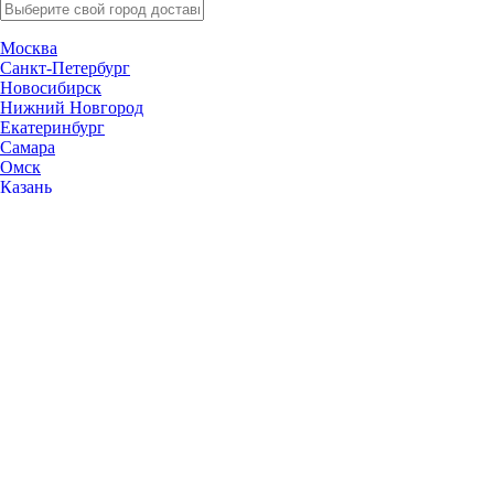
Москва
Санкт-Петербург
Новосибирск
Нижний Новгород
Екатеринбург
Самара
Омск
Казань
Челябинск
Ростов-на-Дону
Уфа
Волгоград
Пермь
Красноярск
Саратов
Воронеж
Тольятти
Краснодар
Ульяновск
Ижевск
Ярославль