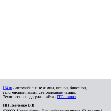
H4.ru
- автомобильные лампы, ксенон, биксенон,
галогеновые лампы, светодиодные лампы.
Техническая поддержка сайта -
ITConstruct
ИП Левченко В.В.
630039
,
Новосибирск
,
Гусинобродское шоссе, 62, корпус 1,