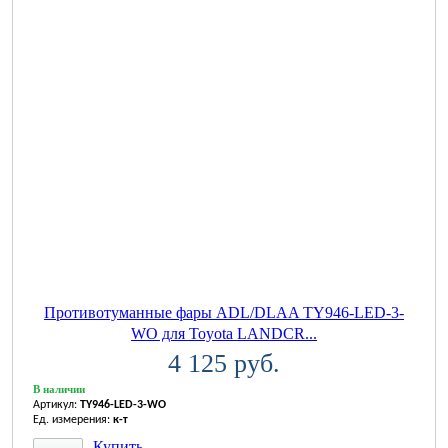
Противотуманные фары ADL/DLAA TY946-LED-3-
WO для Toyota LANDCR...
4 125 руб.
В наличии
Артикул:
TY946-LED-3-WO
Ед. измерения:
к-т
Купить