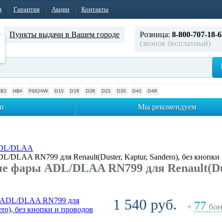
м
Гарантия
Акции
Контакты
Пункты выдачи в Вашем городе
Розница:
8-800-707-18-6
(звонок бесплатный)
HB3
HB4
PSX24W
D1S
D1R
D2R
D2S
D3S
D4S
D4R
и
Мы рекомендуем
ADL/DLAA
DLAA RN799 для Renault(Duster, Kaptur, Sandero), без кнопки
 фары ADL/DLAA RN799 для Renault(Duste
1 540 руб.
77
+
бон