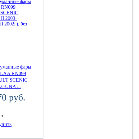
туманные фары
LAA RN099
ULT SCENIC
AGUNA ...
70 руб.
к-т
упить