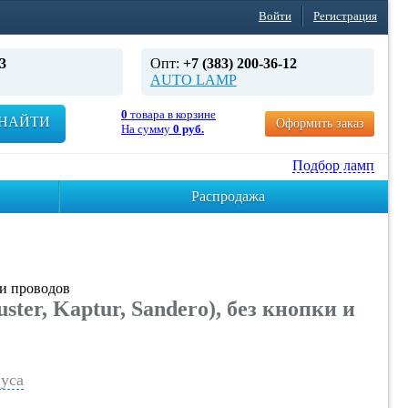
Войти
Регистрация
3
Опт:
+7 (383) 200-36-12
AUTO LAMP
0
товара в корзине
НАЙТИ
Оформить заказ
На сумму
0 руб.
Подбор ламп
Распродажа
 и проводов
r, Kaptur, Sandero), без кнопки и
уса