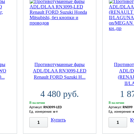
ары
Противотуманные фары
Противо
-WO
ADL/DLAA RN3099-LED
ADL/D
...
Renault FORD Suzuki H...
(RENA
II/L
4 480 руб.
1 8
В наличии
В наличии
Артикул:
RN3099-LED
Артикул:
RN099
Ед. измерения:
к-т
Ед. измерения:
Купить
К