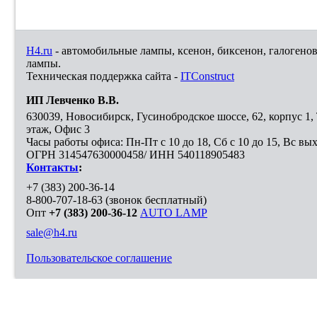
H4.ru
- автомобильные лампы, ксенон, биксенон, галогено
лампы.
Техническая поддержка сайта -
ITConstruct
ИП Левченко В.В.
630039
,
Новосибирск
,
Гусинобродское шоссе, 62, корпус 1
этаж, Офис 3
Часы работы офиса: Пн-Пт с 10 до 18, Сб с 10 до 15, Вс вы
ОГРН 314547630000458/ ИНН 540118905483
Контакты
:
+7 (383) 200-36-14
8-800-707-18-63
(звонок бесплатный)
Опт
+7 (383) 200-36-12
AUTO LAMP
sale@h4.ru
Пользовательское соглашение
Выберите город, в который необходимо доставить покупку