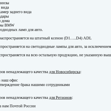
линзы
 вида
амер заднего вида
адары
 дома
еры BMW
одиодных ламп для авто.
аспространяется на штатный ксенон (D1…..D4) ADL
пространяется на светодиодные лампы для авто, за исключение
пространяется на всю остальную продукцию, не указанную выш
ров ненадлежащего качества
для Новосибирска
:
в наш офис
тверждение брака нашими сотрудниками
ров ненадлежащего качества
для Регионов
:
а нам Почтой России