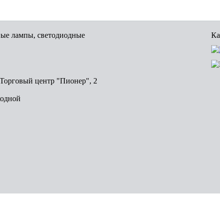
вые лампы, светодиодные
Ка
, Торговый центр "Пионер", 2
ходной