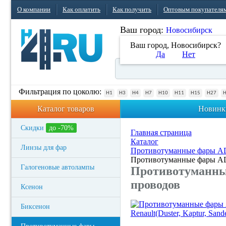
О компании
Как оплатить
Как получить
Оптовым покупателя
Ваш город:
Новосибирск
Ваш город, Новосибирск?
Да
Нет
Фильтрация по цоколю:
H1
H3
H4
H7
H10
H11
H15
H27
Каталог товаров
Новинк
Скидки
до -70%
Главная страница
Каталог
Линзы для фар
Противотуманные фары 
Противотуманные фары ADL/
Галогеновые автолампы
Противотуманные
проводов
Ксенон
Биксенон