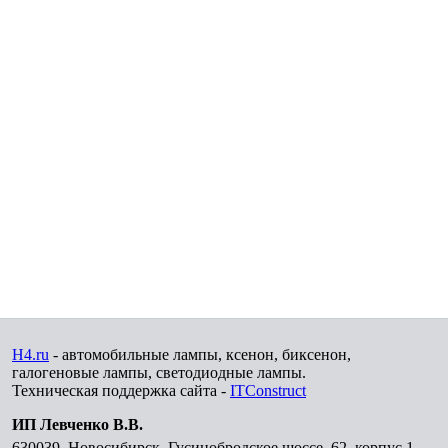
H4.ru
- автомобильные лампы, ксенон, биксенон,
галогеновые лампы, светодиодные лампы.
Техническая поддержка сайта -
ITConstruct
ИП Левченко В.В.
630039
,
Новосибирск
,
Гусинобродское шоссе, 62, корпус 1,