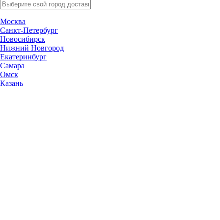
Москва
Санкт-Петербург
Новосибирск
Нижний Новгород
Екатеринбург
Самара
Омск
Казань
Челябинск
Ростов-на-Дону
Уфа
Волгоград
Пермь
Красноярск
Саратов
Воронеж
Тольятти
Краснодар
Ульяновск
Ижевск
Ярославль