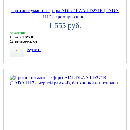
Противотуманные фары ADL/DLAA LD271E (LADA
1117 с хромированно...
1 555 руб.
В наличии
Артикул:
LD271E
Ед. измерения:
к-т
Купить