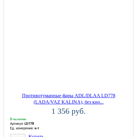
Противотуманные фары ADL/DLAA LD778
(LADA/VAZ KALINA), без кно...
1 356 руб.
В наличии
Артикул:
LD778
Ед. измерения:
к-т
Купить