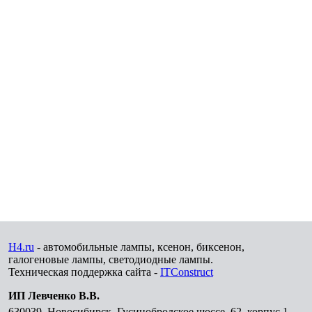
H4.ru
- автомобильные лампы, ксенон, биксенон,
галогеновые лампы, светодиодные лампы.
Техническая поддержка сайта -
ITConstruct
ИП Левченко В.В.
630039
,
Новосибирск
,
Гусинобродское шоссе, 62, корпус 1,