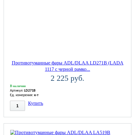
Противотуманные фары ADL/DLAA LD271B (LADA
1117 с черной рамко...
2 225 руб.
В наличии
Артикул:
LD271B
Ед. измерения:
к-т
Купить