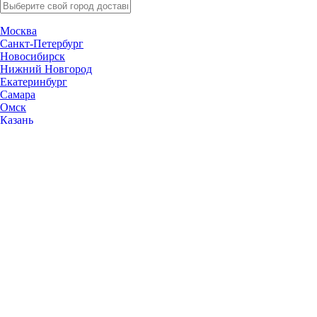
Москва
Санкт-Петербург
Новосибирск
Нижний Новгород
Екатеринбург
Самара
Омск
Казань
Челябинск
Ростов-на-Дону
Уфа
Волгоград
Пермь
Красноярск
Саратов
Воронеж
Тольятти
Краснодар
Ульяновск
Ижевск
Ярославль