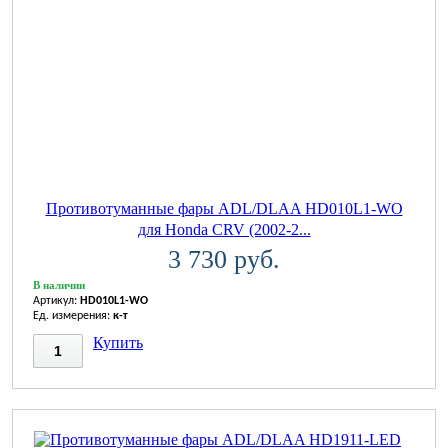
Противотуманные фары ADL/DLAA HD010L1-WO
для Honda CRV (2002-2...
3 730 руб.
В наличии
Артикул:
HD010L1-WO
Ед. измерения:
к-т
Купить