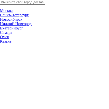
Москва
Санкт-Петербург
Новосибирск
Нижний Новгород
Екатеринбург
Самара
Омск
Казань
Челябинск
Ростов-на-Дону
Уфа
Волгоград
Пермь
Красноярск
Саратов
Воронеж
Тольятти
Краснодар
Ульяновск
Ижевск
Ярославль