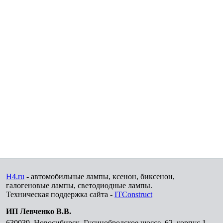
H4.ru
- автомобильные лампы, ксенон, биксенон,
галогеновые лампы, светодиодные лампы.
Техническая поддержка сайта -
ITConstruct
ИП Левченко В.В.
630039
,
Новосибирск
,
Гусинобродское шоссе, 62, корпус 1,