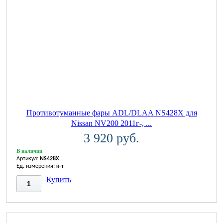
Противотуманные фары ADL/DLAA NS428X для
Nissan NV200 2011г-, ...
3 920 руб.
В наличии
Артикул:
NS428X
Ед. измерения:
к-т
Купить