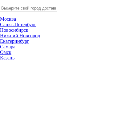
Москва
Санкт-Петербург
Новосибирск
Нижний Новгород
Екатеринбург
Самара
Омск
Казань
Челябинск
Ростов-на-Дону
Уфа
Волгоград
Пермь
Красноярск
Саратов
Воронеж
Тольятти
Краснодар
Ульяновск
Ижевск