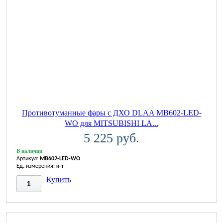
Противотуманные фары с ДХО DLAA MB602-LED-
WO для MITSUBISHI LA...
5 225 руб.
В наличии
Артикул:
MB602-LED-WO
Ед. измерения:
к-т
Купить