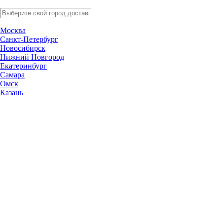
Москва
Санкт-Петербург
Новосибирск
Нижний Новгород
Екатеринбург
Самара
Омск
Казань
Челябинск
Ростов-на-Дону
Уфа
Волгоград
Пермь
Красноярск
Саратов
Воронеж
Тольятти
Краснодар
Ульяновск
Ижевск