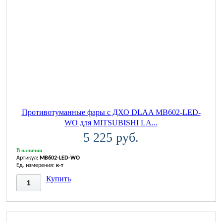
Противотуманные фары с ДХО DLAA MB602-LED-
WO для MITSUBISHI LA...
5 225 руб.
В наличии
Артикул:
MB602-LED-WO
Ед. измерения:
к-т
Купить