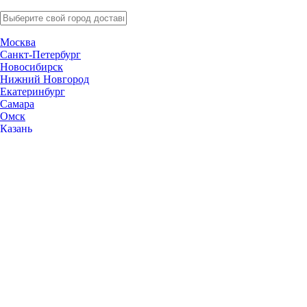
Москва
Санкт-Петербург
Новосибирск
Нижний Новгород
Екатеринбург
Самара
Омск
Казань
Челябинск
Ростов-на-Дону
Уфа
Волгоград
Пермь
Красноярск
Саратов
Воронеж
Тольятти
Краснодар
Ульяновск
Ижевск