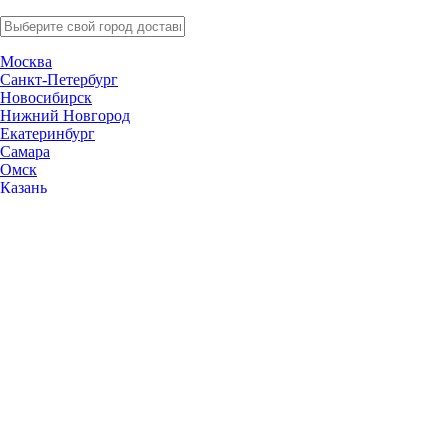
Москва
Санкт-Петербург
Новосибирск
Нижний Новгород
Екатеринбург
Самара
Омск
Казань
Челябинск
Ростов-на-Дону
Уфа
Волгоград
Пермь
Красноярск
Саратов
Воронеж
Тольятти
Краснодар
Ульяновск
Ижевск