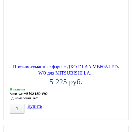
Противотуманные фары с ДХО DLAA MB602-LED-
WO для MITSUBISHI LA...
5 225 руб.
В наличии
Артикул:
MB602-LED-WO
Ед. измерения:
к-т
Купить