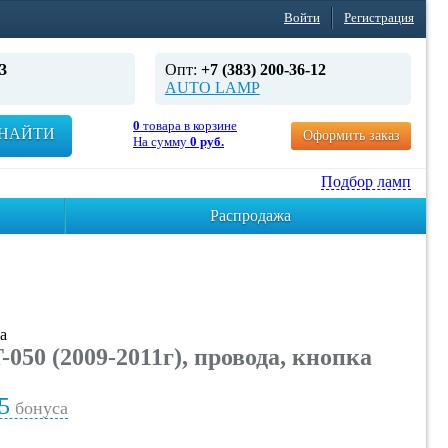
Войти
Регистрация
3
Опт:
+7 (383) 200-36-12
AUTO LAMP
0
товара в корзине
НАЙТИ
Оформить заказ
На сумму
0 руб.
Подбор ламп
Распродажа
а
0 (2009-2011г), провода, кнопка
5
бонуса