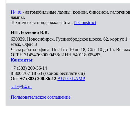
H4.ru
- автомобильные лампы, ксенон, биксенон, галогено
лампы.
Техническая поддержка сайта -
ITConstruct
ИП Левченко В.В.
630039
,
Новосибирск
,
Гусинобродское шоссе, 62, корпус 1
этаж, Офис 3
Часы работы офиса: Пн-Пт с 10 до 18, Сб с 10 до 15, Вс вы
ОГРН 314547630000458/ ИНН 540118905483
Контакты
:
+7 (383) 200-36-14
8-800-707-18-63
(звонок бесплатный)
Опт
+7 (383) 200-36-12
AUTO LAMP
sale@h4.ru
Пользовательское соглашение
Выберите город, в который необходимо доставить покупку