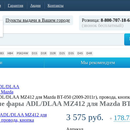
м
Гарантия
Акции
Контакты
Пункты выдачи в Вашем городе
Розница:
8-800-707-18-6
(звонок бесплатный)
HB3
HB4
PSX24W
D1S
D1R
D2R
D2S
D3S
D4S
D4R
и
Мы рекомендуем
ADL/DLAA
 Mazda
/DLAA MZ412 для Mazda BT-050 (2009-2011г), провода, кнопк
 фары ADL/DLAA MZ412 для Mazda BT-05
3 575 руб.
178.7
+
Артикул