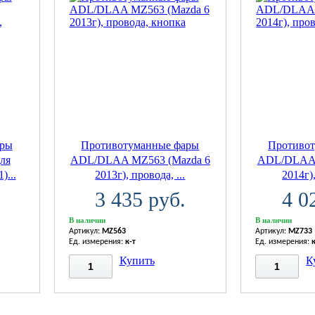
ары
Противотуманные фары
Противо
ля
ADL/DLAA MZ563 (Mazda 6
ADL/DLAA 
)...
2013г), провода, ...
2014г),
3 435 руб.
4 0
В наличии
В наличии
Артикул:
MZ563
Артикул:
MZ733
Ед. измерения:
к-т
Ед. измерения:
Купить
К