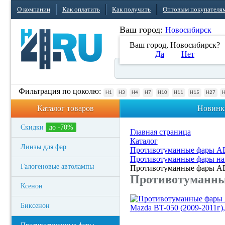
О компании
Как оплатить
Как получить
Оптовым покупателя
Ваш город:
Новосибирск
Ваш город, Новосибирск?
Да
Нет
Фильтрация по цоколю:
H1
H3
H4
H7
H10
H11
H15
H27
Каталог товаров
Новинк
Скидки
до -70%
Главная страница
Каталог
Линзы для фар
Противотуманные фары 
Противотуманные фары на
Галогеновые автолампы
Противотуманные фары ADL
Противотуманные
Ксенон
Биксенон