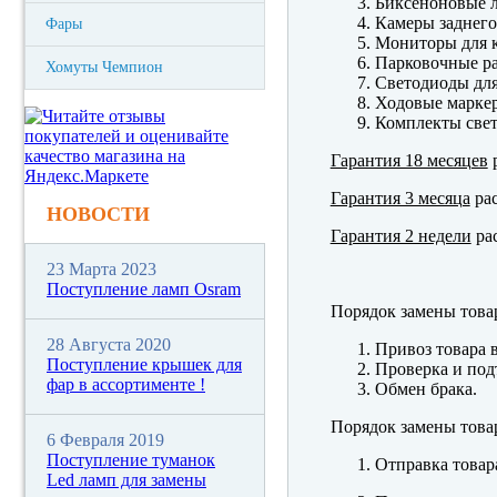
Биксеноновые 
Камеры заднего
Фары
Мониторы для к
Парковочные р
Хомуты Чемпион
Светодиоды для
Ходовые марк
Комплекты свет
Гарантия 18 месяцев
р
Гарантия 3 месяца
рас
НОВОСТИ
Гарантия 2 недели
рас
23 Марта 2023
Поступление ламп Osram
Порядок замены това
28 Августа 2020
Привоз товара 
Поступление крышек для
Проверка и под
фар в ассортименте !
Обмен брака.
Порядок замены това
6 Февраля 2019
Поступление туманок
Отправка товар
Led ламп для замены