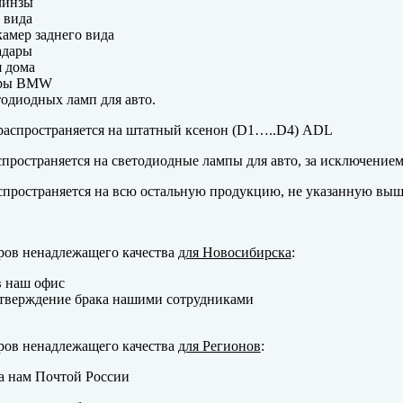
линзы
 вида
амер заднего вида
адары
 дома
еры BMW
одиодных ламп для авто.
аспространяется на штатный ксенон (D1…..D4) ADL
пространяется на светодиодные лампы для авто, за исключение
пространяется на всю остальную продукцию, не указанную выш
ров ненадлежащего качества
для Новосибирска
:
в наш офис
тверждение брака нашими сотрудниками
ров ненадлежащего качества
для Регионов
:
а нам Почтой России