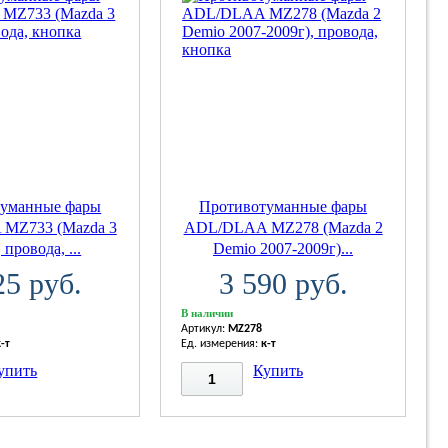
туманные фары
Противотуманные фары
MZ733 (Mazda 3
ADL/DLAA MZ278 (Mazda 2
 провода, ...
Demio 2007-2009г)...
25 руб.
3 590 руб.
В наличии
Артикул:
MZ278
к-т
Ед. измерения:
к-т
упить
Купить