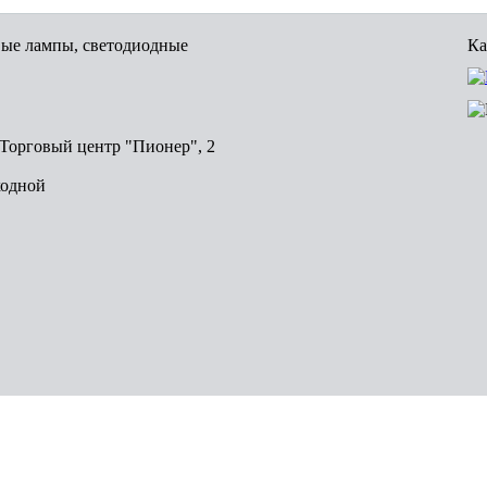
вые лампы, светодиодные
Ка
, Торговый центр "Пионер", 2
ходной