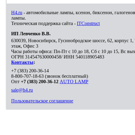
H4.ru
- автомобильные лампы, ксенон, биксенон, галогено
лампы.
Техническая поддержка сайта -
ITConstruct
ИП Левченко В.В.
630039
,
Новосибирск
,
Гусинобродское шоссе, 62, корпус 1
этаж, Офис 3
Часы работы офиса: Пн-Пт с 10 до 18, Сб с 10 до 15, Вс вы
ОГРН 314547630000458/ ИНН 540118905483
Контакты
:
+7 (383) 200-36-14
8-800-707-18-63
(звонок бесплатный)
Опт
+7 (383) 200-36-12
AUTO LAMP
sale@h4.ru
Пользовательское соглашение
Выберите город, в который необходимо доставить покупку