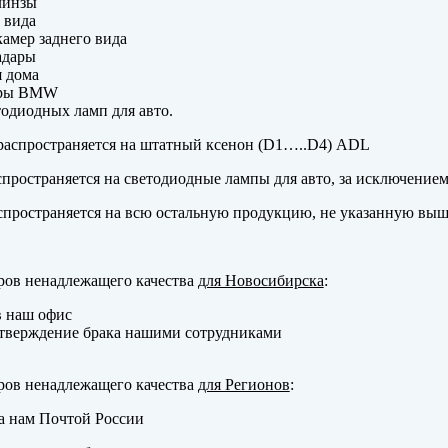
линзы
 вида
амер заднего вида
адары
 дома
еры BMW
одиодных ламп для авто.
аспространяется на штатный ксенон (D1…..D4) ADL
пространяется на светодиодные лампы для авто, за исключение
пространяется на всю остальную продукцию, не указанную выш
ров ненадлежащего качества
для Новосибирска
:
в наш офис
тверждение брака нашими сотрудниками
ров ненадлежащего качества
для Регионов
:
а нам Почтой России