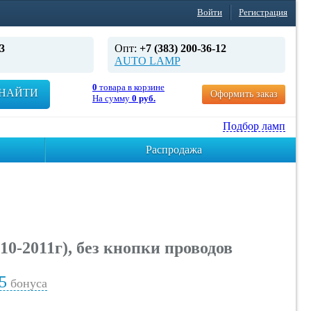
Войти
Регистрация
3
Опт:
+7 (383) 200-36-12
AUTO LAMP
0
товара в корзине
НАЙТИ
Оформить заказ
На сумму
0 руб.
Подбор ламп
Распродажа
2011г), без кнопки проводов
5
бонуса