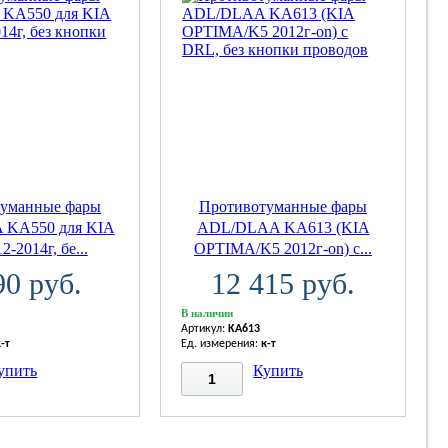
туманные фары
Противотуманные фары
KA550 для KIA
ADL/DLAA KA613 (KIA
2-2014г, бе...
OPTIMA/K5 2012г-on) с...
90 руб.
12 415 руб.
В наличии
Артикул:
KA613
к-т
Ед. измерения:
к-т
упить
Купить