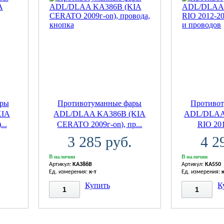
ары
Противотуманные фары
Противо
KIA
ADL/DLAA KA386B (KIA
ADL/DLAA 
...
CERATO 2009г-on), пр...
RIO 201
3 285 руб.
4 2
В наличии
В наличии
Артикул:
KA386B
Артикул:
KA550
Ед. измерения:
к-т
Ед. измерения:
Купить
К