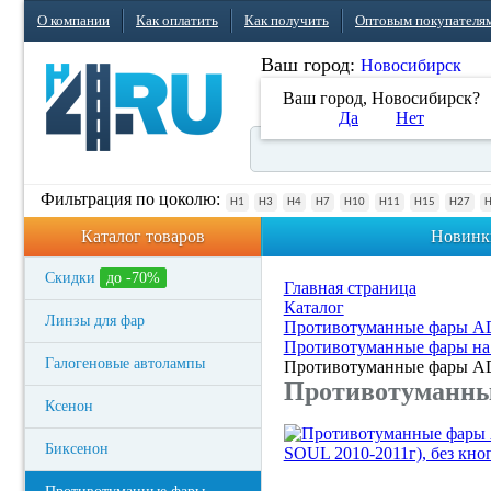
О компании
Как оплатить
Как получить
Оптовым покупателя
Ваш город:
Новосибирск
Ваш город, Новосибирск?
Да
Нет
Фильтрация по цоколю:
H1
H3
H4
H7
H10
H11
H15
H27
Каталог товаров
Новинк
Скидки
до -70%
Главная страница
Каталог
Линзы для фар
Противотуманные фары 
Противотуманные фары на
Галогеновые автолампы
Противотуманные фары AD
Противотуманные
Ксенон
Биксенон