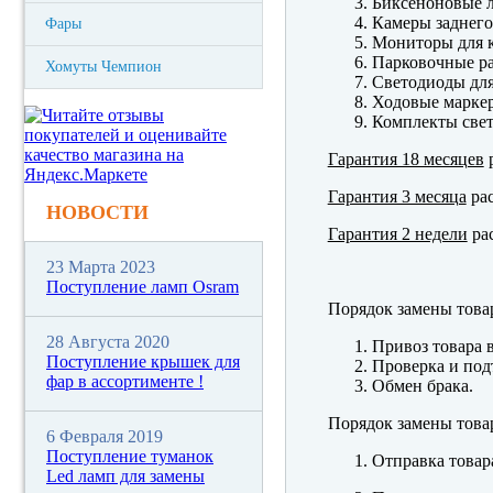
Биксеноновые 
Камеры заднего
Фары
Мониторы для к
Парковочные р
Хомуты Чемпион
Светодиоды для
Ходовые марк
Комплекты свет
Гарантия 18 месяцев
р
Гарантия 3 месяца
рас
НОВОСТИ
Гарантия 2 недели
рас
23 Марта 2023
Поступление ламп Osram
Порядок замены това
28 Августа 2020
Привоз товара 
Поступление крышек для
Проверка и под
фар в ассортименте !
Обмен брака.
Порядок замены това
6 Февраля 2019
Поступление туманок
Отправка товар
Led ламп для замены