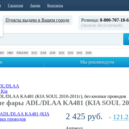
м
Гарантия
Акции
Контакты
Пункты выдачи в Вашем городе
Розница:
8-800-707-18-6
(звонок бесплатный)
HB3
HB4
PSX24W
D1S
D1R
D2R
D2S
D3S
D4S
D4R
и
Мы рекомендуем
ADL/DLAA
 Kia
L/DLAA KA481 (KIA SOUL 2010-2011г), без кнопки проводов
 фары ADL/DLAA KA481 (KIA SOUL 2010-
2 425 руб.
121.2
+
Артикул