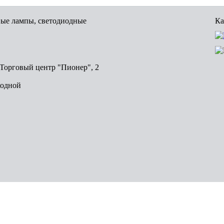
вые лампы, светодиодные
Ка
, Торговый центр "Пионер", 2
ходной