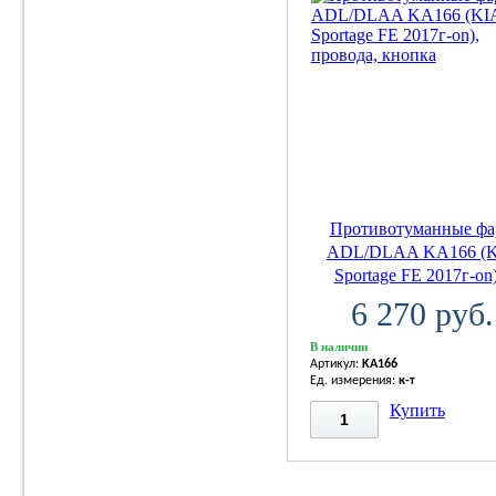
Противотуманные ф
ADL/DLAA KA166 (
Sportage FE 2017г-on)
6 270 руб.
В наличии
Артикул:
KA166
Ед. измерения:
к-т
Купить