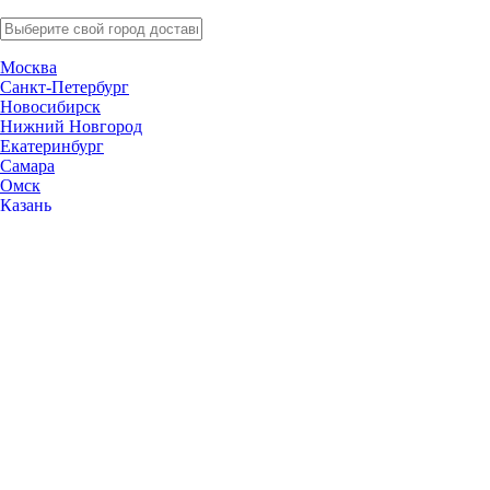
Москва
Санкт-Петербург
Новосибирск
Нижний Новгород
Екатеринбург
Самара
Омск
Казань
Челябинск
Ростов-на-Дону
Уфа
Волгоград
Пермь
Красноярск
Саратов
Воронеж
Тольятти
Краснодар
Ульяновск
Ижевск