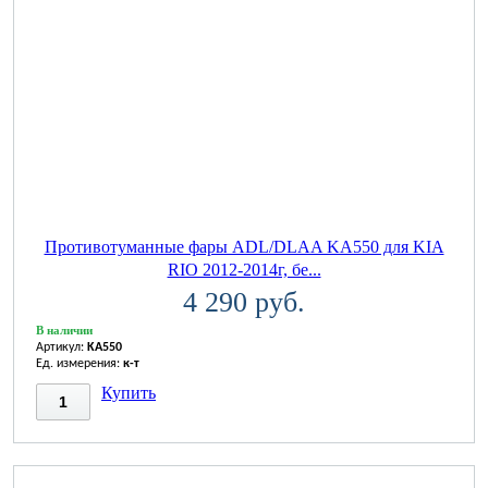
Противотуманные фары ADL/DLAA KA550 для KIA
RIO 2012-2014г, бе...
4 290 руб.
В наличии
Артикул:
KA550
Ед. измерения:
к-т
Купить