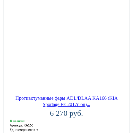
Противотуманные фары ADL/DLAA KA166 (KIA
Sportage FE 2017г-on)...
6 270 руб.
В наличии
Артикул:
KA166
Ед. измерения:
к-т