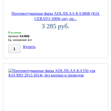
Противотуманные фары ADL/DLAA KA386B (KIA
CERATO 2009г-on), пр...
3 285 руб.
В наличии
Артикул:
KA386B
Ед. измерения:
к-т
Купить