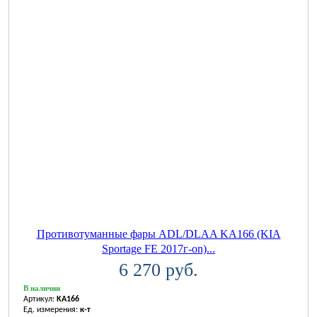
Противотуманные фары ADL/DLAA KA166 (KIA
Sportage FE 2017г-on)...
6 270 руб.
В наличии
Артикул:
KA166
Ед. измерения:
к-т