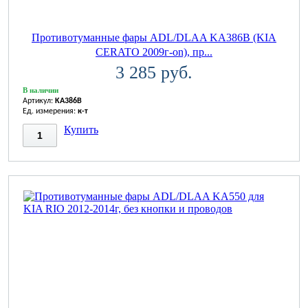
Противотуманные фары ADL/DLAA KA386B (KIA
CERATO 2009г-on), пр...
3 285 руб.
В наличии
Артикул:
KA386B
Ед. измерения:
к-т
Купить