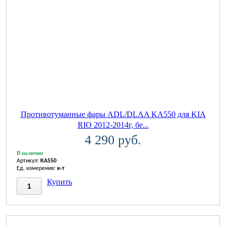
Противотуманные фары ADL/DLAA KA550 для KIA
RIO 2012-2014г, бе...
4 290 руб.
В наличии
Артикул:
KA550
Ед. измерения:
к-т
Купить