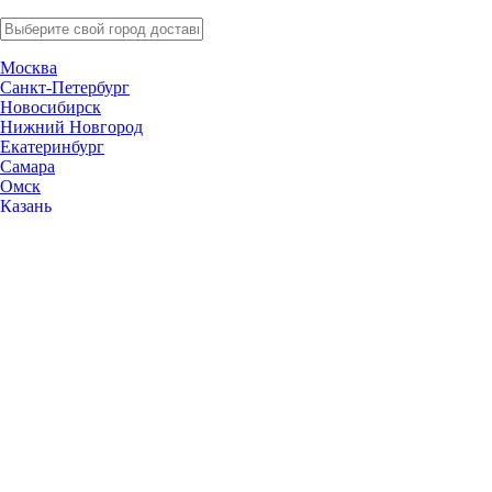
Москва
Санкт-Петербург
Новосибирск
Нижний Новгород
Екатеринбург
Самара
Омск
Казань
Челябинск
Ростов-на-Дону
Уфа
Волгоград
Пермь
Красноярск
Саратов
Воронеж
Тольятти
Краснодар
Ульяновск
Ижевск