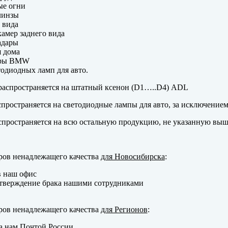
ые огни
линзы
 вида
амер заднего вида
адары
 дома
еры BMW
одиодных ламп для авто.
аспространяется на штатный ксенон (D1…..D4) ADL
пространяется на светодиодные лампы для авто, за исключение
пространяется на всю остальную продукцию, не указанную выш
ров ненадлежащего качества
для Новосибирска
:
в наш офис
тверждение брака нашими сотрудниками
ров ненадлежащего качества
для Регионов
:
а нам Почтой России