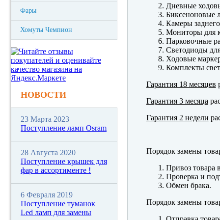
Дневные ходов
Фары
Биксеноновые 
Камеры заднего
Хомуты Чемпион
Мониторы для к
Парковочные р
Светодиоды для
Ходовые марк
Комплекты свет
Гарантия 18 месяцев
р
НОВОСТИ
Гарантия 3 месяца
рас
Гарантия 2 недели
рас
23 Марта 2023
Поступление ламп Osram
Порядок замены това
28 Августа 2020
Поступление крышек для
Привоз товара 
фар в ассортименте !
Проверка и под
Обмен брака.
6 Февраля 2019
Порядок замены това
Поступление туманок
Led ламп для замены
Отправка товар