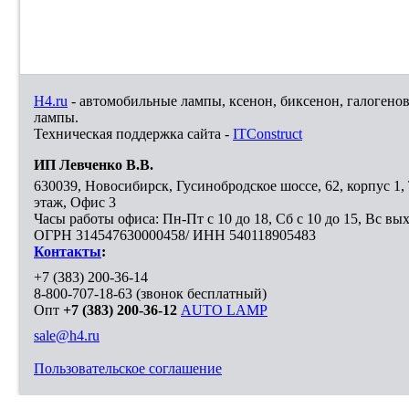
H4.ru
- автомобильные лампы, ксенон, биксенон, галогено
лампы.
Техническая поддержка сайта -
ITConstruct
ИП Левченко В.В.
630039
,
Новосибирск
,
Гусинобродское шоссе, 62, корпус 1
этаж, Офис 3
Часы работы офиса: Пн-Пт с 10 до 18, Сб с 10 до 15, Вс вы
ОГРН 314547630000458/ ИНН 540118905483
Контакты
:
+7 (383) 200-36-14
8-800-707-18-63
(звонок бесплатный)
Опт
+7 (383) 200-36-12
AUTO LAMP
sale@h4.ru
Пользовательское соглашение