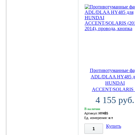
Противотуманные ф
ADL/DLAA HY485 д
HUNDAI
ACCENT/SOLARIS .
4 155 руб.
В наличии
Артикул:
HY485
Ед. измерения:
к-т
Купить