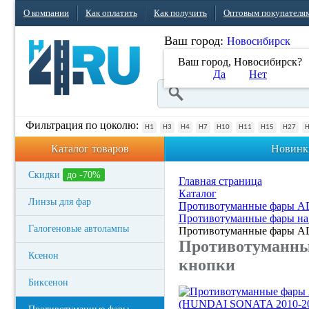
О компании
Как оплатить
Как получить
Оптовым покупателя
Ваш город:
Новосибирск
Ваш город, Новосибирск?
Да
Нет
Фильтрация по цоколю:
H1
H3
H4
H7
H10
H11
H15
H27
Каталог товаров
Новинк
Скидки
до -70%
Главная страница
Каталог
Линзы для фар
Противотуманные фары 
Противотуманные фары на
Галогеновые автолампы
Противотуманные фары AD
Противотуманны
Ксенон
кнопки
Биксенон