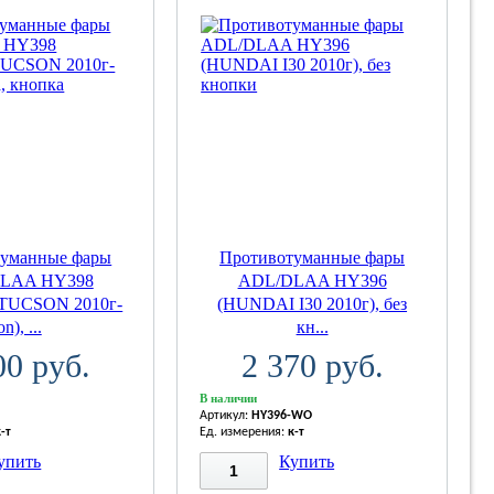
туманные фары
Противотуманные фары
LAA HY398
ADL/DLAA HY396
TUCSON 2010г-
(HUNDAI I30 2010г), без
on), ...
кн...
00 руб.
2 370 руб.
В наличии
Артикул:
HY396-WO
к-т
Ед. измерения:
к-т
упить
Купить