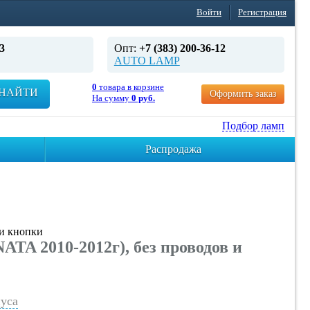
Войти
Регистрация
3
Опт:
+7 (383) 200-36-12
AUTO LAMP
0
товара в корзине
НАЙТИ
Оформить заказ
На сумму
0 руб.
Подбор ламп
Распродажа
и кнопки
 2010-2012г), без проводов и
уса