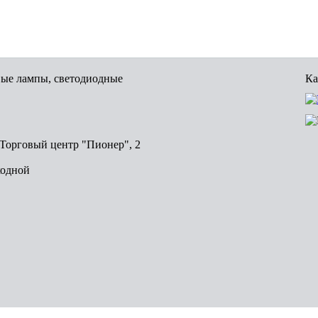
вые лампы, светодиодные
Ка
, Торговый центр "Пионер", 2
ходной