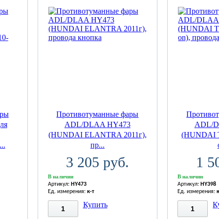
ары
Противотуманные фары
Противо
ля
ADL/DLAA HY473
ADL/D
(HUNDAI ELANTRA 2011г),
(HUNDAI 
..
пр...
3 205 руб.
1 5
В наличии
В наличии
Артикул:
HY473
Артикул:
HY398
Ед. измерения:
к-т
Ед. измерения:
Купить
К