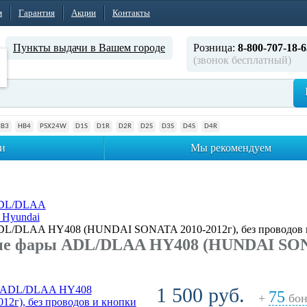
м
Гарантия
Акции
Контакты
Пункты выдачи в Вашем городе
Розница:
8-800-707-18-6
(звонок бесплатный)
HB3
HB4
PSX24W
D1S
D1R
D2R
D2S
D3S
D4S
D4R
и
Мы рекомендуем
ADL/DLAA
 Hyundai
L/DLAA HY408 (HUNDAI SONATA 2010-2012г), без проводов 
е фары ADL/DLAA HY408 (HUNDAI SONATA
1 500 руб.
75
+
бон