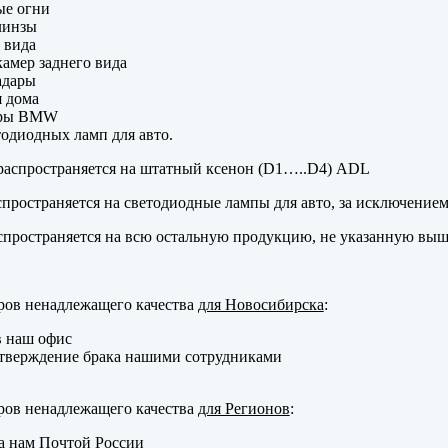
ые огни
линзы
 вида
амер заднего вида
адары
 дома
еры BMW
одиодных ламп для авто.
аспространяется на штатный ксенон (D1…..D4) ADL
пространяется на светодиодные лампы для авто, за исключение
пространяется на всю остальную продукцию, не указанную выш
ров ненадлежащего качества
для Новосибирска
:
в наш офис
тверждение брака нашими сотрудниками
ров ненадлежащего качества
для Регионов
:
а нам Почтой России