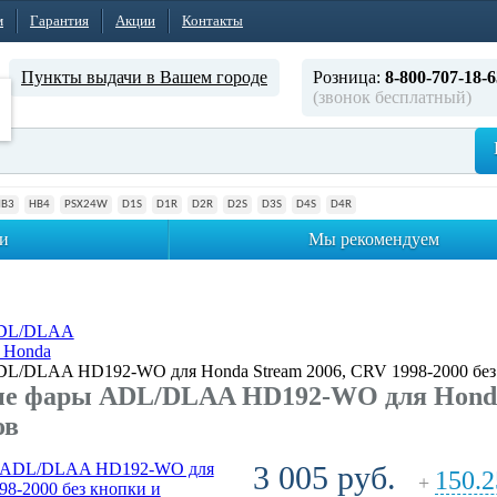
м
Гарантия
Акции
Контакты
Пункты выдачи в Вашем городе
Розница:
8-800-707-18-6
(звонок бесплатный)
HB3
HB4
PSX24W
D1S
D1R
D2R
D2S
D3S
D4S
D4R
и
Мы рекомендуем
ADL/DLAA
 Honda
L/DLAA HD192-WO для Honda Stream 2006, CRV 1998-2000 без
 фары ADL/DLAA HD192-WO для Honda S
ов
3 005 руб.
150.2
+