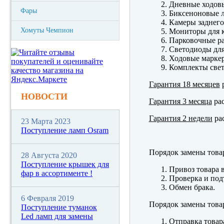
Дневные ходов
Фары
Биксеноновые 
Камеры заднего
Хомуты Чемпион
Мониторы для к
Парковочные р
Светодиоды для
Ходовые марк
Комплекты свет
Гарантия 18 месяцев
р
НОВОСТИ
Гарантия 3 месяца
рас
Гарантия 2 недели
рас
23 Марта 2023
Поступление ламп Osram
Порядок замены това
28 Августа 2020
Поступление крышек для
Привоз товара 
фар в ассортименте !
Проверка и под
Обмен брака.
6 Февраля 2019
Порядок замены това
Поступление туманок
Led ламп для замены
Отправка товар