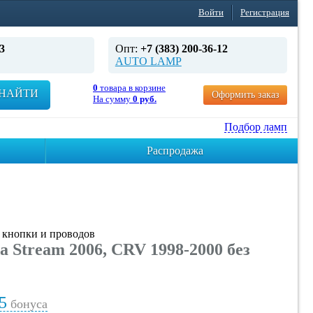
Войти
Регистрация
3
Опт:
+7 (383) 200-36-12
AUTO LAMP
0
товара в корзине
НАЙТИ
Оформить заказ
На сумму
0 руб.
Подбор ламп
Распродажа
 кнопки и проводов
tream 2006, CRV 1998-2000 без
5
бонуса