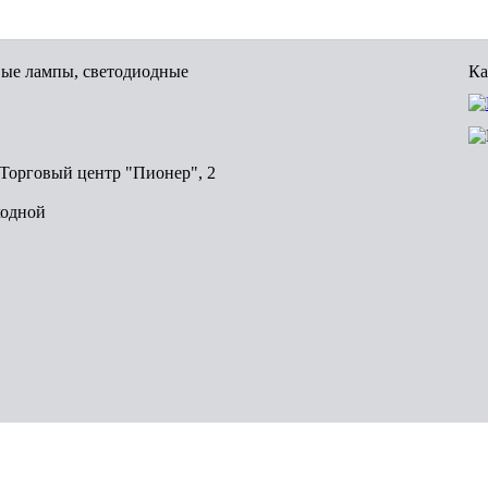
вые лампы, светодиодные
Ка
, Торговый центр "Пионер", 2
ходной