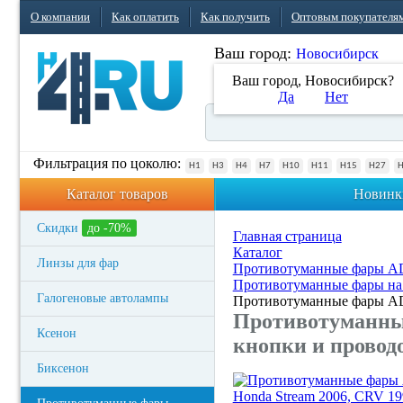
О компании
Как оплатить
Как получить
Оптовым покупателя
Ваш город:
Новосибирск
Ваш город, Новосибирск?
Да
Нет
Фильтрация по цоколю:
H1
H3
H4
H7
H10
H11
H15
H27
Каталог товаров
Новинк
Скидки
до -70%
Главная страница
Каталог
Линзы для фар
Противотуманные фары 
Противотуманные фары на
Галогеновые автолампы
Противотуманные фары AD
Противотуманные
Ксенон
кнопки и провод
Биксенон