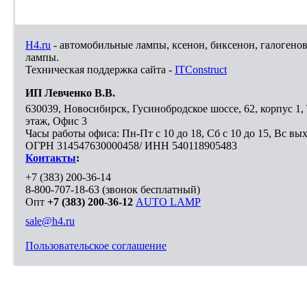
H4.ru
- автомобильные лампы, ксенон, биксенон, галогено
лампы.
Техническая поддержка сайта -
ITConstruct
ИП Левченко В.В.
630039
,
Новосибирск
,
Гусинобродское шоссе, 62, корпус 1
этаж, Офис 3
Часы работы офиса: Пн-Пт с 10 до 18, Сб с 10 до 15, Вс вы
ОГРН 314547630000458/ ИНН 540118905483
Контакты
:
+7 (383) 200-36-14
8-800-707-18-63
(звонок бесплатный)
Опт
+7 (383) 200-36-12
AUTO LAMP
sale@h4.ru
Пользовательское соглашение
Выберите город, в который необходимо доставить покупку