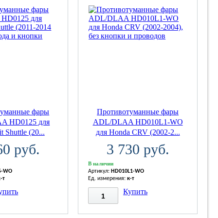
туманные фары
Противотуманные фары
A HD0125 для
ADL/DLAA HD010L1-WO
 Shuttle (20...
для Honda CRV (2002-2...
60 руб.
3 730 руб.
В наличии
5-WO
Артикул:
HD010L1-WO
к-т
Ед. измерения:
к-т
упить
Купить