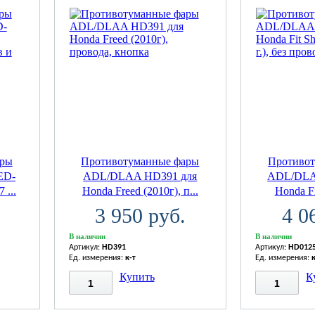
ары
Противотуманные фары
Противо
ED-
ADL/DLAA HD391 для
ADL/DLA
 ...
Honda Freed (2010г), п...
Honda Fit
3 950 руб.
4 0
В наличии
В наличии
Артикул:
HD391
Артикул:
HD012
Ед. измерения:
к-т
Ед. измерения:
Купить
К