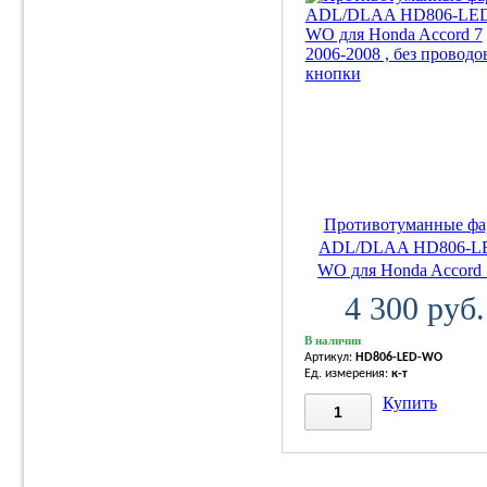
Противотуманные ф
ADL/DLAA HD806-L
WO для Honda Accord 7
4 300 руб.
В наличии
Артикул:
HD806-LED-WO
Ед. измерения:
к-т
Купить