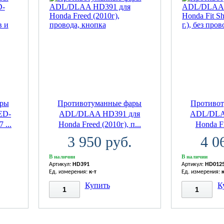
ары
Противотуманные фары
Противо
ED-
ADL/DLAA HD391 для
ADL/DLA
 ...
Honda Freed (2010г), п...
Honda Fit
3 950 руб.
4 0
В наличии
В наличии
Артикул:
HD391
Артикул:
HD012
Ед. измерения:
к-т
Ед. измерения:
Купить
К