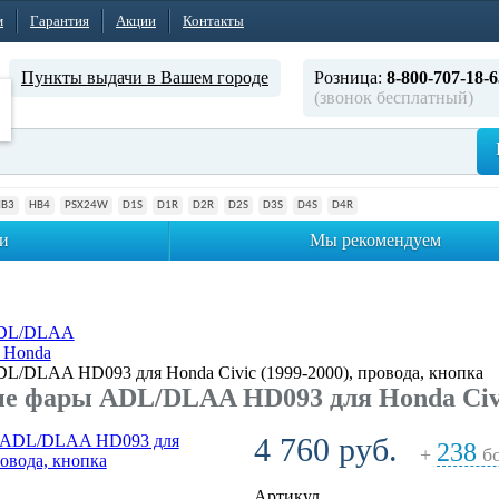
м
Гарантия
Акции
Контакты
Пункты выдачи в Вашем городе
Розница:
8-800-707-18-6
(звонок бесплатный)
HB3
HB4
PSX24W
D1S
D1R
D2R
D2S
D3S
D4S
D4R
и
Мы рекомендуем
ADL/DLAA
 Honda
/DLAA HD093 для Honda Civic (1999-2000), провода, кнопка
 фары ADL/DLAA HD093 для Honda Civic 
4 760 руб.
238
+
бо
Артикул