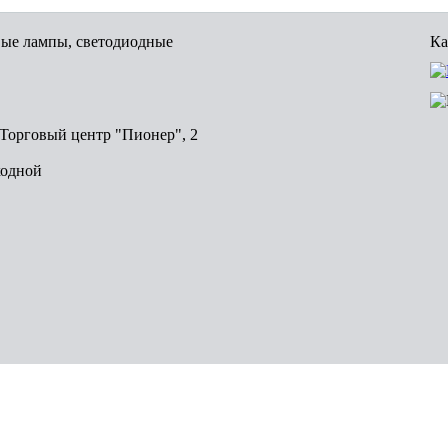
вые лампы, светодиодные
Ка
, Торговый центр "Пионер", 2
ходной