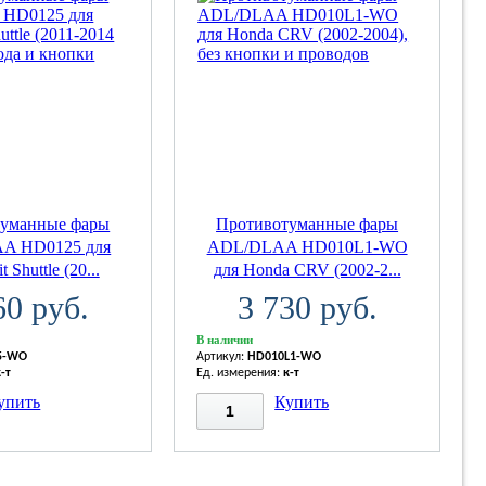
туманные фары
Противотуманные фары
A HD0125 для
ADL/DLAA HD010L1-WO
 Shuttle (20...
для Honda CRV (2002-2...
60 руб.
3 730 руб.
В наличии
5-WO
Артикул:
HD010L1-WO
к-т
Ед. измерения:
к-т
упить
Купить