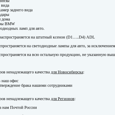
линзы
 вида
амер заднего вида
адары
 дома
еры BMW
одиодных ламп для авто.
аспространяется на штатный ксенон (D1…..D4) ADL
пространяется на светодиодные лампы для авто, за исключение
пространяется на всю остальную продукцию, не указанную выш
ров ненадлежащего качества
для Новосибирска
:
в наш офис
тверждение брака нашими сотрудниками
ров ненадлежащего качества
для Регионов
:
а нам Почтой России