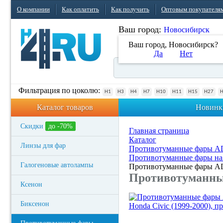
О компании
Как оплатить
Как получить
Оптовым покупателя
Ваш город:
Новосибирск
Ваш город, Новосибирск?
Да
Нет
Фильтрация по цоколю:
H1
H3
H4
H7
H10
H11
H15
H27
Каталог товаров
Новинк
Скидки
до -70%
Главная страница
Каталог
Линзы для фар
Противотуманные фары 
Противотуманные фары на
Галогеновые автолампы
Противотуманные фары ADL
Противотуманные
Ксенон
Биксенон