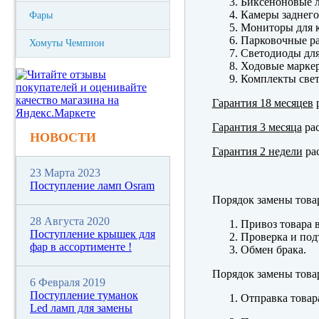
Биксеноновые 
Камеры заднего
Фары
Мониторы для к
Парковочные р
Хомуты Чемпион
Светодиоды для
Ходовые марк
Комплекты свет
Гарантия 18 месяцев
р
Гарантия 3 месяца
рас
НОВОСТИ
Гарантия 2 недели
рас
23 Марта 2023
Поступление ламп Osram
Порядок замены това
28 Августа 2020
Привоз товара 
Поступление крышек для
Проверка и под
фар в ассортименте !
Обмен брака.
Порядок замены това
6 Февраля 2019
Поступление туманок
Отправка товар
Led ламп для замены