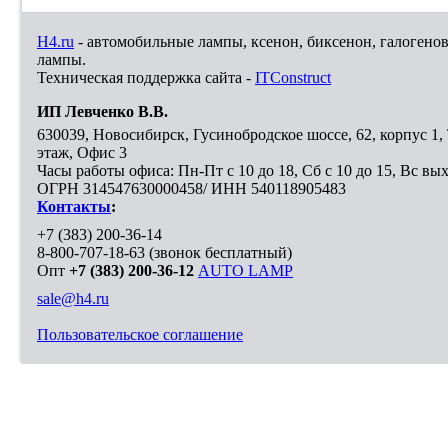
H4.ru
- автомобильные лампы, ксенон, биксенон, галогено
лампы.
Техническая поддержка сайта -
ITConstruct
ИП Левченко В.В.
630039
,
Новосибирск
,
Гусинобродское шоссе, 62, корпус 1
этаж, Офис 3
Часы работы офиса: Пн-Пт с 10 до 18, Сб с 10 до 15, Вс вы
ОГРН 314547630000458/ ИНН 540118905483
Контакты
:
+7 (383) 200-36-14
8-800-707-18-63
(звонок бесплатный)
Опт
+7 (383) 200-36-12
AUTO LAMP
sale@h4.ru
Пользовательское соглашение
Выберите город, в который необходимо доставить покупку