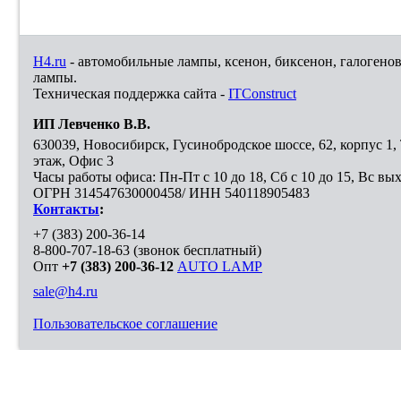
H4.ru
- автомобильные лампы, ксенон, биксенон, галогено
лампы.
Техническая поддержка сайта -
ITConstruct
ИП Левченко В.В.
630039
,
Новосибирск
,
Гусинобродское шоссе, 62, корпус 1
этаж, Офис 3
Часы работы офиса: Пн-Пт с 10 до 18, Сб с 10 до 15, Вс вы
ОГРН 314547630000458/ ИНН 540118905483
Контакты
:
+7 (383) 200-36-14
8-800-707-18-63
(звонок бесплатный)
Опт
+7 (383) 200-36-12
AUTO LAMP
sale@h4.ru
Пользовательское соглашение
Выберите город, в который необходимо доставить покупку