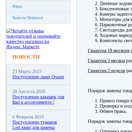
Дневные ходов
Фары
Биксеноновые 
Камеры заднего
Хомуты Чемпион
Мониторы для к
Парковочные р
Светодиоды для
Ходовые марк
Комплекты свет
Гарантия 18 месяцев
р
НОВОСТИ
Гарантия 3 месяца
рас
Гарантия 2 недели
рас
23 Марта 2023
Поступление ламп Osram
Порядок замены това
28 Августа 2020
Поступление крышек для
Привоз товара 
фар в ассортименте !
Проверка и под
Обмен брака.
6 Февраля 2019
Порядок замены това
Поступление туманок
Led ламп для замены
Отправка товар