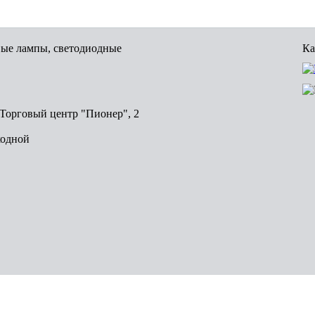
вые лампы, светодиодные
Ка
, Торговый центр "Пионер", 2
ходной