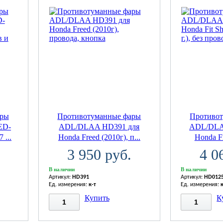
ары
Противотуманные фары
Противо
ED-
ADL/DLAA HD391 для
ADL/DLA
 ...
Honda Freed (2010г), п...
Honda Fit
3 950 руб.
4 0
В наличии
В наличии
Артикул:
HD391
Артикул:
HD012
Ед. измерения:
к-т
Ед. измерения:
Купить
К