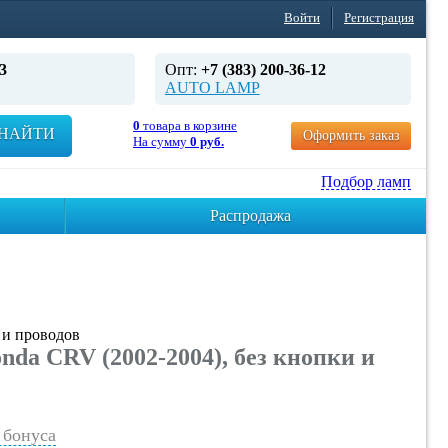
Войти
Регистрация
3
Опт:
+7 (383) 200-36-12
AUTO LAMP
0
товара в корзине
НАЙТИ
Оформить заказ
На сумму
0 руб.
Подбор ламп
Распродажа
и проводов
 CRV (2002-2004), без кнопки и
бонуса