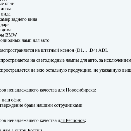
ые огни
линзы
 вида
амер заднего вида
адары
 дома
еры BMW
одиодных ламп для авто.
аспространяется на штатный ксенон (D1…..D4) ADL
пространяется на светодиодные лампы для авто, за исключение
пространяется на всю остальную продукцию, не указанную выш
ров ненадлежащего качества
для Новосибирска
:
в наш офис
тверждение брака нашими сотрудниками
ров ненадлежащего качества
для Регионов
:
а нам Почтой России