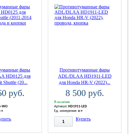
туманные фары
Противотуманные фары
A HD0125 для
ADL/DLAA HD1911-LED
 Shuttle (20...
для Honda HR-V (2022)...
60 руб.
8 500 руб.
В наличии
5-WO
Артикул:
HD1911-LED
к-т
Ед. измерения:
к-т
упить
Купить