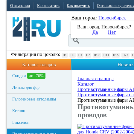
О компании
Как оплатить
Как получить
Оптовым покупателя
Ваш город:
Новосибирск
Ваш город, Новосибирск?
Да
Нет
Фильтрация по цоколю:
H1
H3
H4
H7
H10
H11
H15
H27
Каталог товаров
Новинк
Скидки
до -70%
Главная страница
Каталог
Линзы для фар
Противотуманные фары 
Противотуманные фары на
Галогеновые автолампы
Противотуманные фары AD
Противотуманны
Ксенон
проводов
Биксенон