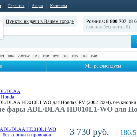
м
Гарантия
Акции
Контакты
Пункты выдачи в Вашем городе
Розница:
8-800-707-18-6
(звонок бесплатный)
HB3
HB4
PSX24W
D1S
D1R
D2R
D2S
D3S
D4S
D4R
и
Мы рекомендуем
ADL/DLAA
 Honda
L/DLAA HD010L1-WO для Honda CRV (2002-2004), без кнопки 
е фары ADL/DLAA HD010L1-WO для Honda
3 730 руб.
186.5
+