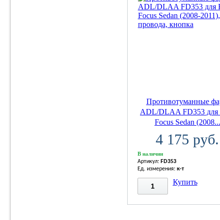
Противотуманные ф
ADL/DLAA FD353 для 
Focus Sedan (2008..
4 175 руб.
В наличии
Артикул:
FD353
Ед. измерения:
к-т
Купить