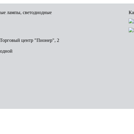
вые лампы, светодиодные
Ка
, Торговый центр "Пионер", 2
ходной