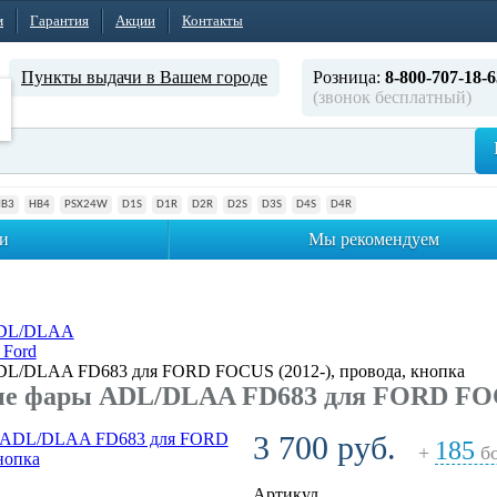
м
Гарантия
Акции
Контакты
Пункты выдачи в Вашем городе
Розница:
8-800-707-18-6
(звонок бесплатный)
HB3
HB4
PSX24W
D1S
D1R
D2R
D2S
D3S
D4S
D4R
и
Мы рекомендуем
ADL/DLAA
 Ford
L/DLAA FD683 для FORD FOCUS (2012-), провода, кнопка
е фары ADL/DLAA FD683 для FORD FOCUS
3 700 руб.
185
+
бо
Артикул