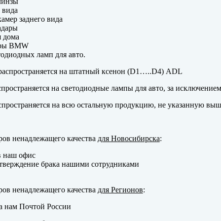
линзы
 вида
амер заднего вида
адары
 дома
еры BMW
одиодных ламп для авто.
аспространяется на штатный ксенон (D1…..D4) ADL
пространяется на светодиодные лампы для авто, за исключение
пространяется на всю остальную продукцию, не указанную выш
ров ненадлежащего качества
для Новосибирска
:
в наш офис
тверждение брака нашими сотрудниками
ров ненадлежащего качества
для Регионов
:
а нам Почтой России