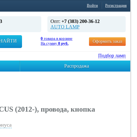
Войти
Регистрация
3
Опт:
+7 (383) 200-36-12
AUTO LAMP
0
товара в корзине
НАЙТИ
Оформить заказ
На сумму
0 руб.
Подбор ламп
Распродажа
 (2012-), провода, кнопка
нуса