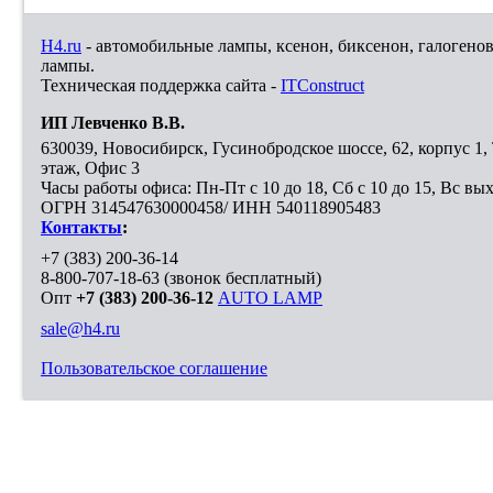
H4.ru
- автомобильные лампы, ксенон, биксенон, галогено
лампы.
Техническая поддержка сайта -
ITConstruct
ИП Левченко В.В.
630039
,
Новосибирск
,
Гусинобродское шоссе, 62, корпус 1
этаж, Офис 3
Часы работы офиса: Пн-Пт с 10 до 18, Сб с 10 до 15, Вс вы
ОГРН 314547630000458/ ИНН 540118905483
Контакты
:
+7 (383) 200-36-14
8-800-707-18-63
(звонок бесплатный)
Опт
+7 (383) 200-36-12
AUTO LAMP
sale@h4.ru
Пользовательское соглашение
Выберите город, в который необходимо доставить покупку