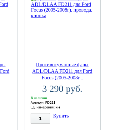
ары
Противотуманные фары
Ford
ADL/DLAA FD211 для Ford
.
Focus (2005-2008г...
3 290 руб.
В наличии
Артикул:
FD211
Ед. измерения:
к-т
Купить