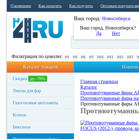
О компании
Как оплатить
Как получить
Оптовым покупателя
Ваш город:
Новосибирск
Ваш город, Новосибирск?
Да
Нет
Фильтрация по цоколю:
H1
H3
H4
H7
H10
H11
H15
H27
Каталог товаров
Новинк
Скидки
до -70%
Главная страница
Каталог
Линзы для фар
Противотуманные фары 
Противотуманные фары на
Галогеновые автолампы
Противотуманные фары AD
Противотуманны
Ксенон
Биксенон