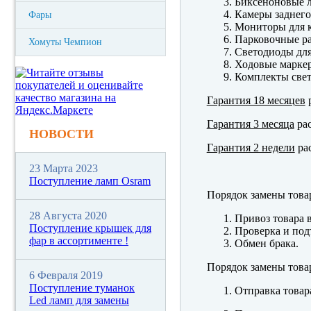
Биксеноновые 
Камеры заднего
Фары
Мониторы для к
Парковочные р
Хомуты Чемпион
Светодиоды для
Ходовые марк
Комплекты свет
Гарантия 18 месяцев
р
Гарантия 3 месяца
рас
НОВОСТИ
Гарантия 2 недели
рас
23 Марта 2023
Поступление ламп Osram
Порядок замены това
28 Августа 2020
Привоз товара 
Поступление крышек для
Проверка и под
фар в ассортименте !
Обмен брака.
Порядок замены това
6 Февраля 2019
Поступление туманок
Отправка товар
Led ламп для замены