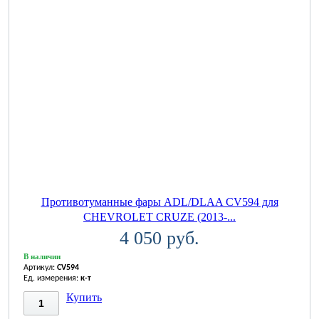
Противотуманные фары ADL/DLAA CV594 для
CHEVROLET CRUZE (2013-...
4 050 руб.
В наличии
Артикул:
CV594
Ед. измерения:
к-т
Купить