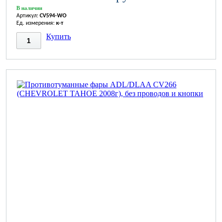
В наличии
Артикул:
CV594-WO
Ед. измерения:
к-т
Купить