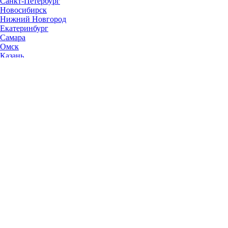
Санкт-Петербург
Новосибирск
Нижний Новгород
Екатеринбург
Самара
Омск
Казань
Челябинск
Ростов-на-Дону
Уфа
Волгоград
Пермь
Красноярск
Саратов
Воронеж
Тольятти
Краснодар
Ульяновск
Ижевск
Ярославль
Барнаул
Иркутск